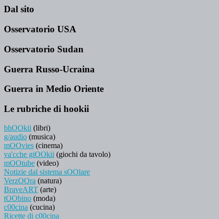
Dal sito
Osservatorio USA
Osservatorio Sudan
Guerra Russo-Ucraina
Guerra in Medio Oriente
Le rubriche di hookii
bhOOkii
(libri)
g/audio
(musica)
mOOvies
(cinema)
va'cche giOOkii
(giochi da tavolo)
mOOtube
(video)
Notizie dal sistema sOOlare
VerzOOra
(natura)
BraveART
(arte)
tOObino
(moda)
c00cina
(cucina)
Ricette di c00cina