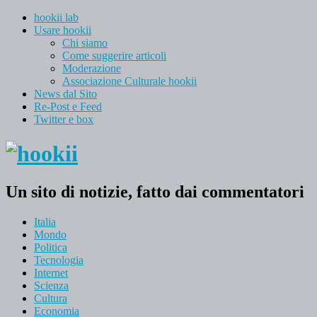
hookii lab
Usare hookii
Chi siamo
Come suggerire articoli
Moderazione
Associazione Culturale hookii
News dal Sito
Re-Post e Feed
Twitter e box
Un sito di notizie, fatto dai commentatori
Italia
Mondo
Politica
Tecnologia
Internet
Scienza
Cultura
Economia