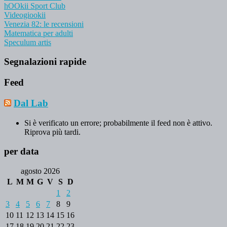
hOOkii Sport Club
Videogiookii
Venezia 82: le recensioni
Matematica per adulti
Speculum artis
Segnalazioni rapide
Feed
Dal Lab
Si è verificato un errore; probabilmente il feed non è attivo.
Riprova più tardi.
per data
agosto 2026
L
M
M
G
V
S
D
1
2
3
4
5
6
7
8
9
10
11
12
13
14
15
16
17
18
19
20
21
22
23