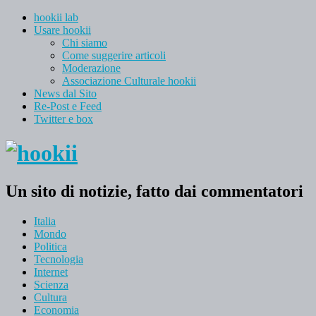
hookii lab
Usare hookii
Chi siamo
Come suggerire articoli
Moderazione
Associazione Culturale hookii
News dal Sito
Re-Post e Feed
Twitter e box
Un sito di notizie, fatto dai commentatori
Italia
Mondo
Politica
Tecnologia
Internet
Scienza
Cultura
Economia