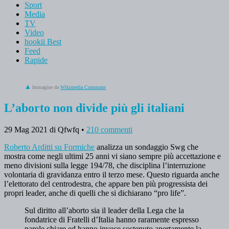
Sport
Media
TV
Video
hookii Best
Feed
Rapide
Immagine da
Wikimedia Commons
L’aborto non divide più gli italiani
29 Mag 2021
di Qfwfq
•
210 commenti
Roberto Arditti su Formiche
analizza un sondaggio Swg che
mostra come negli ultimi 25 anni vi siano sempre più accettazione e
meno divisioni sulla legge 194/78, che disciplina l’interruzione
volontaria di gravidanza entro il terzo mese. Questo riguarda anche
l’elettorato del centrodestra, che appare ben più progressista dei
propri leader, anche di quelli che si dichiarano “pro life”.
Sul diritto all’aborto sia il leader della Lega che la
fondatrice di Fratelli d’Italia hanno raramente espresso
parole chiare ed hanno invece sostenuto apertamente la