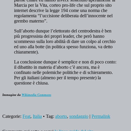
Marcia per la Vita, corteo pro-life che sul proprio sito
internet descrive la legge 194 come una norma che
regolamenta “l’uccisione deliberata dell’innocente nel
grembo materno”.
Sull’aborto dunque l’elettorato del centrodestra è ben
più progressista dei propri leader, che però hanno
scommesso sulla loro abilità di dare un colpo al cerchio
ed uno alla botte (in politica spesso funziona, va detto
chiaramente).
La conclusione dunque è semplice e non di poco conto:
il dibattito in materia d’aborto c’è ancora, ma è
confinato nelle polemiche politiche e di schieramento.
Per gli italiani (almeno per il tempo presente) la
questione è chiusa.
Immagine da
Wikimedia Commons
Categorie:
Feat
,
Italia
• Tag:
aborto
,
sondaggio
|
Permalink