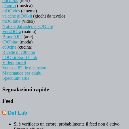
bhOOkii
(libri)
g/audio
(musica)
mOOvies
(cinema)
va'cche giOOkii
(giochi da tavolo)
mOOtube
(video)
Notizie dal sistema sOOlare
VerzOOra
(natura)
BraveART
(arte)
tOObino
(moda)
c00cina
(cucina)
Ricette di c00cina
hOOkii Sport Club
Videogiookii
Venezia 82: le recensioni
Matematica per adulti
Speculum artis
Segnalazioni rapide
Feed
Dal Lab
Si è verificato un errore; probabilmente il feed non è attivo.