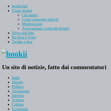
hookii lab
Usare hookii
Chi siamo
Come suggerire articoli
Moderazione
Associazione Culturale hookii
News dal Sito
Re-Post e Feed
Twitter e box
Un sito di notizie, fatto dai commentatori
Italia
Mondo
Politica
Tecnologia
Internet
Scienza
Cultura
Economia