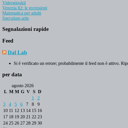
Videogiookii
Venezia 82: le recensioni
Matematica per adulti
Speculum artis
Segnalazioni rapide
Feed
Dal Lab
Si è verificato un errore; probabilmente il feed non è attivo. Rip
per data
agosto 2026
L
M
M
G
V
S
D
1
2
3
4
5
6
7
8
9
10
11
12
13
14
15
16
17
18
19
20
21
22
23
24
25
26
27
28
29
30