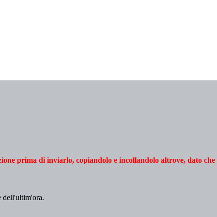
azione prima di inviarlo, copiandolo e incollandolo altrove, dato che
 dell'ultim'ora.