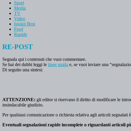
Sport
Media
TV
Video
hookii Best
Feed
Rapide
RE-POST
Segnala qui i contenuti che vuoi commentare.
Se hai dei dubbi leggi le
linee guida
e, se vuoi inviare una “segnalazio
Di seguito una sintesi:
ATTENZIONE:
gli editor si riservano il diritto di modificare le i
insindacabile giudizio.
Per qualsiasi comunicazione o richiesta relativa agli articoli segnalati
Eventuali segnalazioni rapide incomplete o riguardanti articoli p