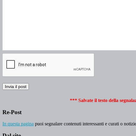
*** Salvate il testo della segnal
Re-Post
In questa pagina
puoi segnalare contenuti interessanti e curati o notizie
Dal sito