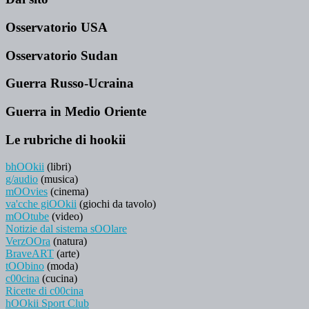
Osservatorio USA
Osservatorio Sudan
Guerra Russo-Ucraina
Guerra in Medio Oriente
Le rubriche di hookii
bhOOkii
(libri)
g/audio
(musica)
mOOvies
(cinema)
va'cche giOOkii
(giochi da tavolo)
mOOtube
(video)
Notizie dal sistema sOOlare
VerzOOra
(natura)
BraveART
(arte)
tOObino
(moda)
c00cina
(cucina)
Ricette di c00cina
hOOkii Sport Club