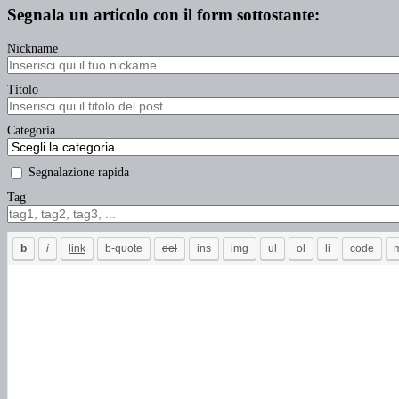
Segnala un articolo con il form sottostante:
Nickname
Titolo
Categoria
Segnalazione rapida
Tag