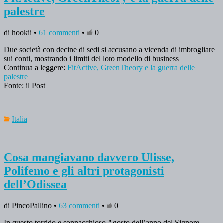
palestre
di hookii •
61 commenti
•
0
Due società con decine di sedi si accusano a vicenda di imbrogliare
sui conti, mostrando i limiti del loro modello di business
Continua a leggere:
FitActive, GreenTheory e la guerra delle
palestre
Fonte: il Post
Italia
Cosa mangiavano davvero Ulisse,
Polifemo e gli altri protagonisti
dell’Odissea
di PincoPallino •
63 commenti
•
0
In questo torrido e sonnacchioso Agosto dell’anno del Signore