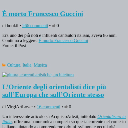
È morto Francesco Guccini
di hookii •
266 commenti
•
0
Era uno dei più noti e influenti cantautori italiani, aveva 86 anni
Continua a leggere:
È morto Francesco Guccini
Fonte: il Post
Cultura
,
Italia
,
Musica
L’Oriente degli orientalisti dice più
sull’Europa che sull’Oriente stesso
di VirgiArtLover •
16 commenti
•
0
Un interessante articolo su AcquistoArte.it, intitolato
Orientalismo in
Italia
, offre una panoramica completa su questa corrente nel contesto
italiano, aiutando a comprenderne origini, sviluppi e peculiarità.