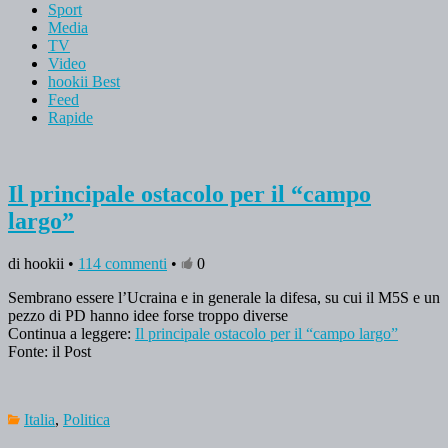
Sport
Media
TV
Video
hookii Best
Feed
Rapide
Il principale ostacolo per il “campo
largo”
di hookii •
114 commenti
•
0
Sembrano essere l’Ucraina e in generale la difesa, su cui il M5S e un
pezzo di PD hanno idee forse troppo diverse
Continua a leggere:
Il principale ostacolo per il “campo largo”
Fonte: il Post
Italia
,
Politica