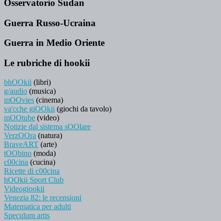
Osservatorio Sudan
Guerra Russo-Ucraina
Guerra in Medio Oriente
Le rubriche di hookii
bhOOkii
(libri)
g/audio
(musica)
mOOvies
(cinema)
va'cche giOOkii
(giochi da tavolo)
mOOtube
(video)
Notizie dal sistema sOOlare
VerzOOra
(natura)
BraveART
(arte)
tOObino
(moda)
c00cina
(cucina)
Ricette di c00cina
hOOkii Sport Club
Videogiookii
Venezia 82: le recensioni
Matematica per adulti
Speculum artis