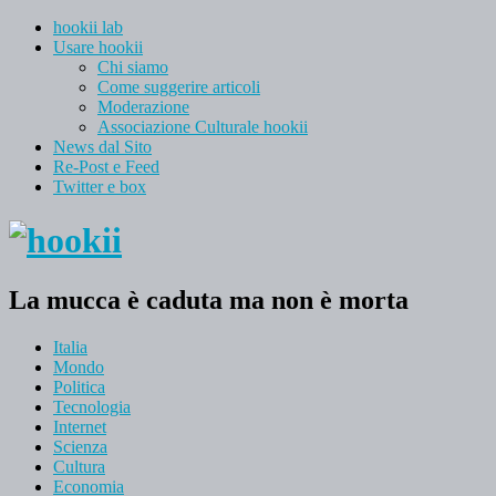
hookii lab
Usare hookii
Chi siamo
Come suggerire articoli
Moderazione
Associazione Culturale hookii
News dal Sito
Re-Post e Feed
Twitter e box
La mucca è caduta ma non è morta
Italia
Mondo
Politica
Tecnologia
Internet
Scienza
Cultura
Economia