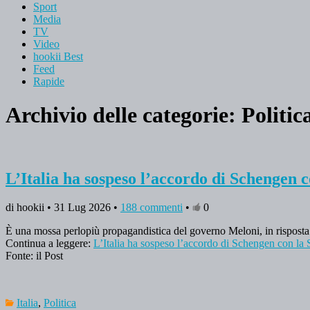
Sport
Media
TV
Video
hookii Best
Feed
Rapide
Archivio delle categorie:
Politic
L’Italia ha sospeso l’accordo di Schengen 
di hookii • 31 Lug 2026 •
188 commenti
•
0
È una mossa perlopiù propagandistica del governo Meloni, in risposta
Continua a leggere:
L’Italia ha sospeso l’accordo di Schengen con la
Fonte: il Post
Italia
,
Politica