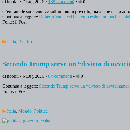
di hookii • 7 Lug 2026 •
138 commenti
•
0
C’entrano le sue denunce sull’uranio impoverito, ma anche il suo anti
Continua a leggere:
Roberto Vannacci ha avuto estimatori anche a sini
Fonte: il Post
Italia
,
Politica
Secondo Trump serve un “divieto di avvic
di hookii • 6 Lug 2026 •
84 commenti
•
0
Continua a leggere:
Secondo Trump serve un “divieto di avvicinamen
Fonte: il Post
Italia
,
Mondo
,
Politica