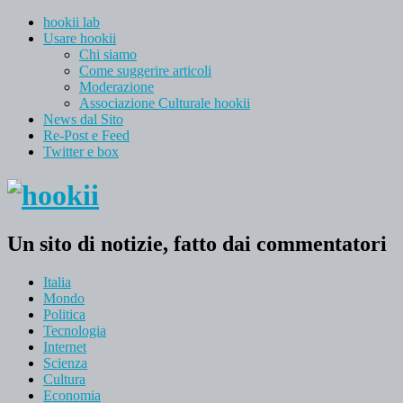
hookii lab
Usare hookii
Chi siamo
Come suggerire articoli
Moderazione
Associazione Culturale hookii
News dal Sito
Re-Post e Feed
Twitter e box
Un sito di notizie, fatto dai commentatori
Italia
Mondo
Politica
Tecnologia
Internet
Scienza
Cultura
Economia