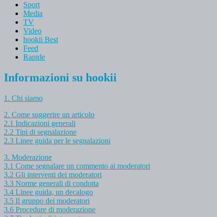
Sport
Media
TV
Video
hookii Best
Feed
Rapide
Informazioni su hookii
1. Chi siamo
2. Come suggerire un articolo
2.1 Indicazioni generali
2.2 Tipi di segnalazione
2.3 Linee guida per le segnalazioni
3. Moderazione
3.1 Come segnalare un commento ai moderatori
3.2 Gli interventi dei moderatori
3.3 Norme generali di condotta
3.4 Linee guida, un decalogo
3.5 Il gruppo dei moderatori
3.6 Procedure di moderazione