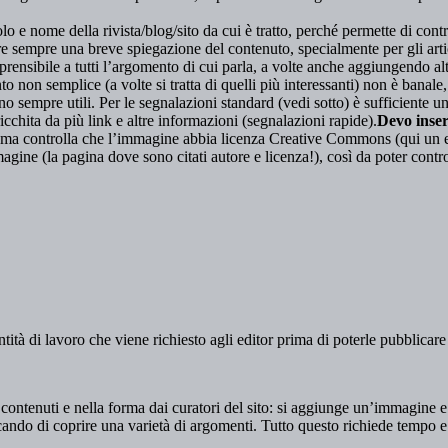
lo e nome della rivista/blog/sito da cui è tratto, perché permette di control
sempre una breve spiegazione del contenuto, specialmente per gli artico
nsibile a tutti l’argomento di cui parla, a volte anche aggiungendo altr
o non semplice (a volte si tratta di quelli più interessanti) non è banale
no sempre utili. Per le segnalazioni standard (vedi sotto) è sufficiente 
chita da più link e altre informazioni (segnalazioni rapide).
Devo inser
 ma controlla che l’immagine abbia licenza Creative Commons (qui un el
ine (la pagina dove sono citati autore e licenza!), così da poter control
ità di lavoro che viene richiesto agli editor prima di poterle pubblicare 
contenuti e nella forma dai curatori del sito: si aggiunge un’immagine e
ando di coprire una varietà di argomenti. Tutto questo richiede tempo 