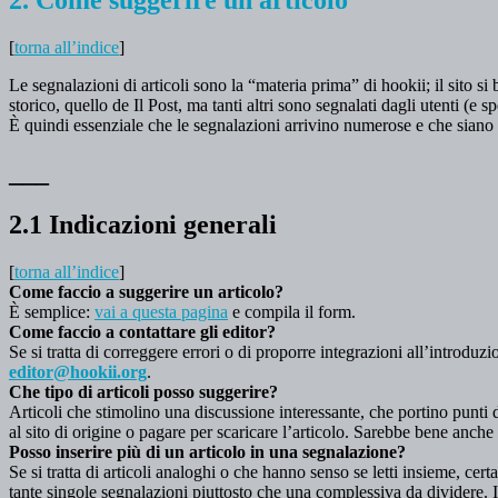
2. Come suggerire un articolo
[
torna all’indice
]
Le segnalazioni di articoli sono la “materia prima” di hookii; il sito s
storico, quello de Il Post, ma tanti altri sono segnalati dagli utenti (e s
È quindi essenziale che le segnalazioni arrivino numerose e che siano in
___
2.1 Indicazioni generali
[
torna all’indice
]
Come faccio a suggerire un articolo?
È semplice:
vai a questa pagina
e compila il form.
Come faccio a contattare gli editor?
Se si tratta di correggere errori o di proporre integrazioni all’introduz
editor@hookii.org
.
Che tipo di articoli posso suggerire?
Articoli che stimolino una discussione interessante, che portino punti di
al sito di origine o pagare per scaricare l’articolo. Sarebbe bene anche
Posso inserire più di un articolo in una segnalazione?
Se si tratta di articoli analoghi o che hanno senso se letti insieme, cert
tante singole segnalazioni piuttosto che una complessiva da dividere. I