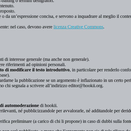
k-baiting o termini denigratori.
ntenuto.
proposto.
 o da un’espressione concisa, e servono a inquadrare al meglio il con
aente: nel caso, devono avere
licenza Creative Commons
.
i di interesse generale (ma anche non generale).
e riferimenti ad opinioni personali.
tto di modificare il testo introduttivo
, in particolare per renderlo confor
base).
ritardarne la pubblicazione se un argomento è inflazionato in un certo per
o chi segnala a scrivere all’indirizzo editor@hookii.org.
di automoderazione
di hookii.
irrilevanti, né pubblicizzandole per avvalorarle, né additandole per deri
ifica preliminare (a carico di chi li propone) in caso di dubbi sulla font