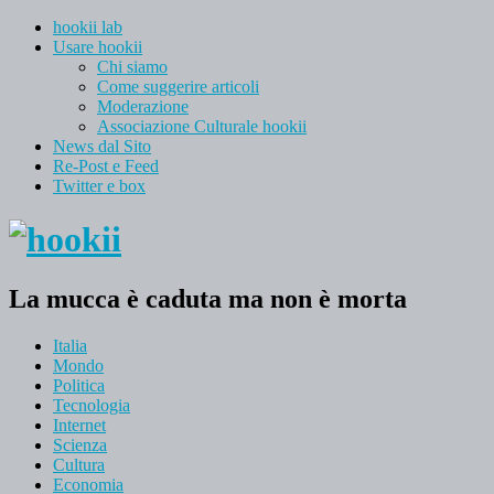
hookii lab
Usare hookii
Chi siamo
Come suggerire articoli
Moderazione
Associazione Culturale hookii
News dal Sito
Re-Post e Feed
Twitter e box
La mucca è caduta ma non è morta
Italia
Mondo
Politica
Tecnologia
Internet
Scienza
Cultura
Economia