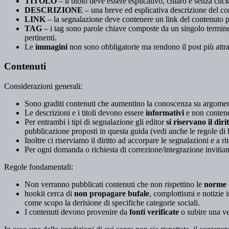
TITOLO
– il titolo deve essere esplicativo, chiaro e senza clic
DESCRIZIONE
– una breve ed esplicativa descrizione del co
LINK
– la segnalazione deve contenere un link del contenuto 
TAG
– i tag sono parole chiave composte da un singolo termine
pertinenti.
Le
immagini
non sono obbligatorie ma rendono il post più attr
Contenuti
Considerazioni generali:
Sono graditi contenuti che aumentino la conoscenza su argoment
Le descrizioni e i titoli devono essere
informativi
e non contener
Per entrambi i tipi di segnalazione gli editor
si riservano il diri
pubblicazione proposti in questa guida (vedi anche le regole di 
Inoltre ci riserviamo il diritto ad accorpare le segnalazioni e a 
Per ogni domanda o richiesta di correzione/integrazione invitiam
Regole fondamentali:
Non verranno pubblicati contenuti che non rispettino le
norme 
hookii cerca di
non propagare bufale
, complottismi e notizie 
come scopo la derisione di specifiche categorie sociali.
I contenuti devono provenire da
fonti verificate
o subire una ver