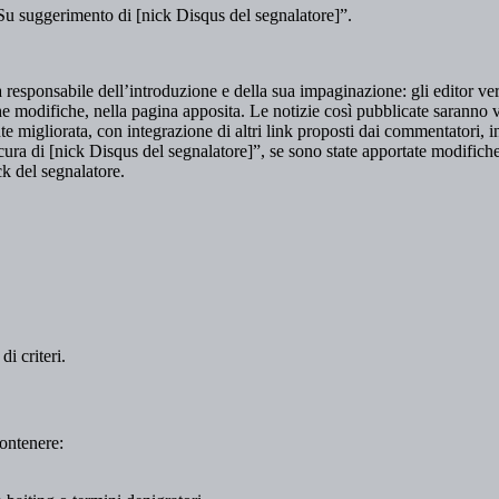
“Su suggerimento di [nick Disqus del segnalatore]”.
 responsabile dell’introduzione e della sua impaginazione: gli editor ver
e modifiche, nella pagina apposita. Le notizie così pubblicate saranno v
migliorata, con integrazione di altri link proposti dai commentatori, in 
ura di [nick Disqus del segnalatore]”, se sono state apportate modifiche 
ck del segnalatore.
i criteri.
ontenere: