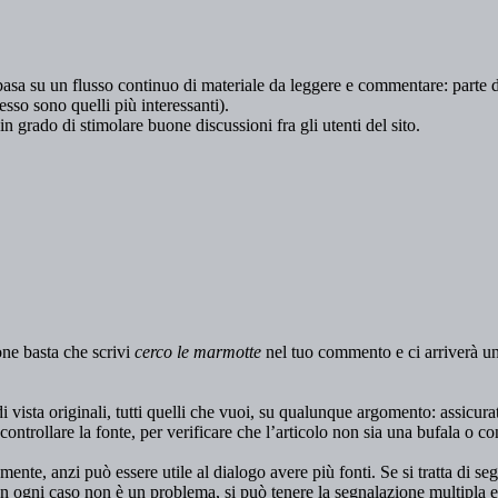
i basa su un flusso continuo di materiale da leggere e commentare: parte d
pesso sono quelli più interessanti).
 grado di stimolare buone discussioni fra gli utenti del sito.
ione basta che scrivi
cerco le marmotte
nel tuo commento e ci arriverà una 
 vista originali, tutti quelli che vuoi, su qualunque argomento: assicurati
 controllare la fonte, per verificare che l’articolo non sia una bufala o 
amente, anzi può essere utile al dialogo avere più fonti. Se si tratta di s
n ogni caso non è un problema, si può tenere la segnalazione multipla e c