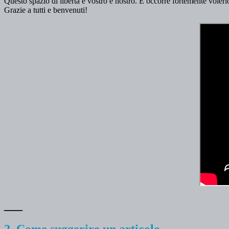
Questo spazio di libertà è vostro e nostro. E occorre fortemente volerl
Grazie a tutti e benvenuti!
___