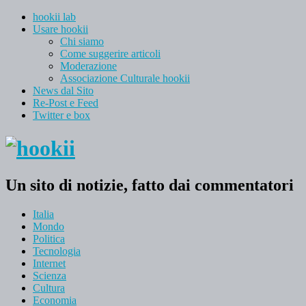
hookii lab
Usare hookii
Chi siamo
Come suggerire articoli
Moderazione
Associazione Culturale hookii
News dal Sito
Re-Post e Feed
Twitter e box
Un sito di notizie, fatto dai commentatori
Italia
Mondo
Politica
Tecnologia
Internet
Scienza
Cultura
Economia