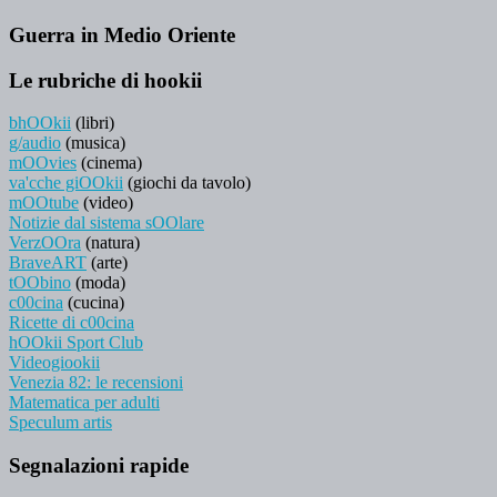
Guerra in Medio Oriente
Le rubriche di hookii
bhOOkii
(libri)
g/audio
(musica)
mOOvies
(cinema)
va'cche giOOkii
(giochi da tavolo)
mOOtube
(video)
Notizie dal sistema sOOlare
VerzOOra
(natura)
BraveART
(arte)
tOObino
(moda)
c00cina
(cucina)
Ricette di c00cina
hOOkii Sport Club
Videogiookii
Venezia 82: le recensioni
Matematica per adulti
Speculum artis
Segnalazioni rapide