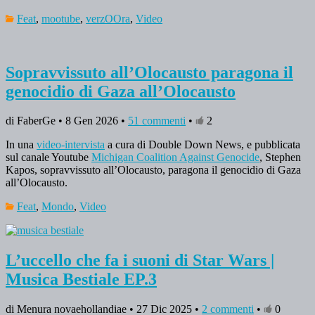
Feat
,
mootube
,
verzOOra
,
Video
Sopravvissuto all’Olocausto paragona il
genocidio di Gaza all’Olocausto
di FaberGe • 8 Gen 2026 •
51 commenti
•
2
In una
video-intervista
a cura di Double Down News, e pubblicata
sul canale Youtube
Michigan Coalition Against Genocide
, Stephen
Kapos, sopravvissuto all’Olocausto, paragona il genocidio di Gaza
all’Olocausto.
Feat
,
Mondo
,
Video
L’uccello che fa i suoni di Star Wars |
Musica Bestiale EP.3
di Menura novaehollandiae • 27 Dic 2025 •
2 commenti
•
0