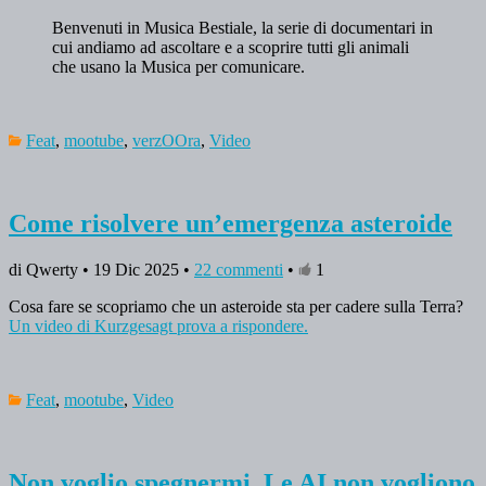
Benvenuti in Musica Bestiale, la serie di documentari in
cui andiamo ad ascoltare e a scoprire tutti gli animali
che usano la Musica per comunicare.
Feat
,
mootube
,
verzOOra
,
Video
Come risolvere un’emergenza asteroide
di Qwerty • 19 Dic 2025 •
22 commenti
•
1
Cosa fare se scopriamo che un asteroide sta per cadere sulla Terra?
Un video di Kurzgesagt prova a rispondere.
Feat
,
mootube
,
Video
Non voglio spegnermi. Le AI non vogliono