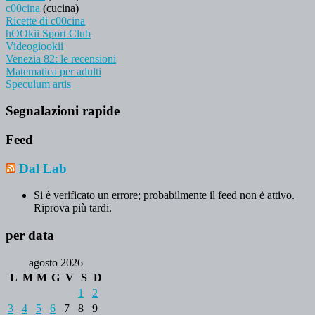
c00cina
(cucina)
Ricette di c00cina
hOOkii Sport Club
Videogiookii
Venezia 82: le recensioni
Matematica per adulti
Speculum artis
Segnalazioni rapide
Feed
Dal Lab
Si è verificato un errore; probabilmente il feed non è attivo.
Riprova più tardi.
per data
agosto 2026
L
M
M
G
V
S
D
1
2
3
4
5
6
7
8
9