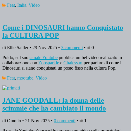
Feat
,
Italia
,
Video
Come i DINOSAURI hanno Conquistato
la CULTURA POP
di Ellie Sattler • 29 Nov 2025 •
3 commenti
•
0
Poldo, sul suo
canale Youtube
pubblica un bel video realizzato in
collaborazione con
Zoosparkle
e
Chalessart
per parlare di come i
Dinosauri si siano conquistati un posto fisso nella cultura Pop.
Feat
,
mootube
,
Video
JANE GOODALL: la donna delle
scimmie che ha cambiato il mondo
di Omotto • 21 Nov 2025 •
0 commenti
•
1
Il canale Youtube Zoosparkle propone un video sulla primatologa