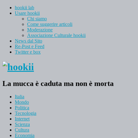
hookii lab
Usare hookii
Chi siamo
Come suggerire articoli
Moderazione
Associazione Culturale hookii
News dal Sito
Re-Post e Feed
Twitter e box
La mucca è caduta ma non è morta
Italia
Mondo
Politica
Tecnologia
Internet
Scienza
Cultura
Economia