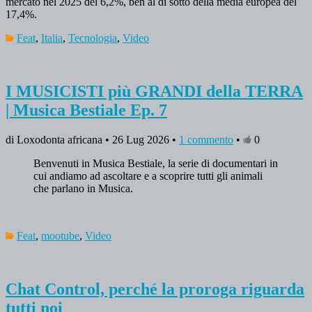
mercato nel 2025 del 6,2%, ben al di sotto della media europea del
17,4%.
Feat
,
Italia
,
Tecnologia
,
Video
I MUSICISTI più GRANDI della TERRA
| Musica Bestiale Ep. 7
di Loxodonta africana • 26 Lug 2026 •
1 commento
•
0
Benvenuti in Musica Bestiale, la serie di documentari in
cui andiamo ad ascoltare e a scoprire tutti gli animali
che parlano in Musica.
Feat
,
mootube
,
Video
Chat Control, perché la proroga riguarda
tutti noi