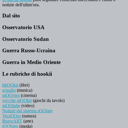
notizie dell'ultim'ora.
Dal sito
Osservatorio USA
Osservatorio Sudan
Guerra Russo-Ucraina
Guerra in Medio Oriente
Le rubriche di hookii
bhOOkii
(libri)
g/audio
(musica)
mOOvies
(cinema)
va'cche giOOkii
(giochi da tavolo)
mOOtube
(video)
Notizie dal sistema sOOlare
VerzOOra
(natura)
BraveART
(arte)
tOObino
(moda)