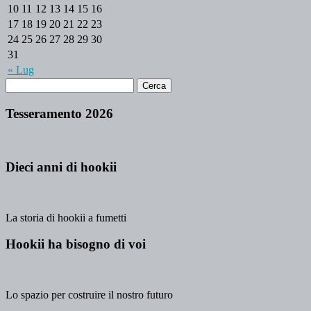
10
11
12
13
14
15
16
17
18
19
20
21
22
23
24
25
26
27
28
29
30
31
« Lug
Tesseramento 2026
Dieci anni di hookii
La storia di hookii a fumetti
Hookii ha bisogno di voi
Lo spazio per costruire il nostro futuro