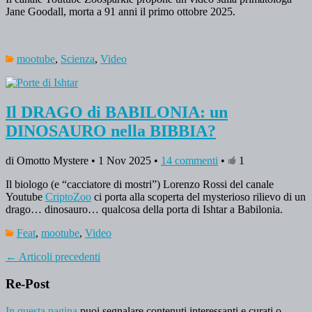
Jane Goodall, morta a 91 anni il primo ottobre 2025.
mootube
,
Scienza
,
Video
Il DRAGO di BABILONIA: un
DINOSAURO nella BIBBIA?
di Omotto Mystere • 1 Nov 2025 •
14 commenti
•
1
Il biologo (e “cacciatore di mostri”) Lorenzo Rossi del canale
Youtube
CriptoZoo
ci porta alla scoperta del mysterioso rilievo di un
drago… dinosauro… qualcosa della porta di Ishtar a Babilonia.
Feat
,
mootube
,
Video
←
Articoli precedenti
Re-Post
In questa pagina
puoi segnalare contenuti interessanti e curati o