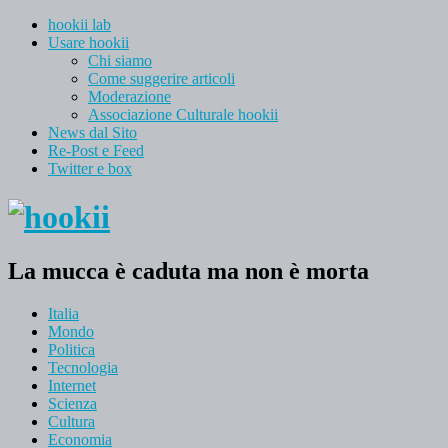
hookii lab
Usare hookii
Chi siamo
Come suggerire articoli
Moderazione
Associazione Culturale hookii
News dal Sito
Re-Post e Feed
Twitter e box
La mucca è caduta ma non è morta
Italia
Mondo
Politica
Tecnologia
Internet
Scienza
Cultura
Economia