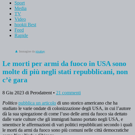
Sport
Media
TV
Video
hookii Best
Feed
Rapide
Immagine da
pixabay
.
Le morti per armi da fuoco in USA sono
molte di più negli stati repubblicani, non
c’è gara
8 Giu 2023
di Perodatrent
•
21 commenti
Politico
pubblica un articolo
di uno storico americano che ha
studiato le varie ondate di colonizzazione degli USA, in cui l’autore
dà la sua spiegazione di come l’uso delle armi da fuoco sia dettato
dalle varie culture che gli immigrati hanno portato negli USA,
e
smentisce le affermazioni di vari politici repubblicani secondo i quali
le morti da armi da fuoco sono più comuni nelle città democratiche