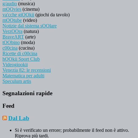
g/audio
(musica)
mOOvies
(cinema)
va'cche giOOkii
(giochi da tavolo)
mOOtube
(video)
Notizie dal sistema sOOlare
VerzOOra
(natura)
BraveART
(arte)
tOObino
(moda)
c00cina
(cucina)
Ricette di c00cina
hOOkii Sport Club
Videogiookii
Venezia 82: le recensioni
Matematica per adulti
Speculum artis
Segnalazioni rapide
Feed
Dal Lab
Si è verificato un errore; probabilmente il feed non è attivo.
Riprova più tardi.