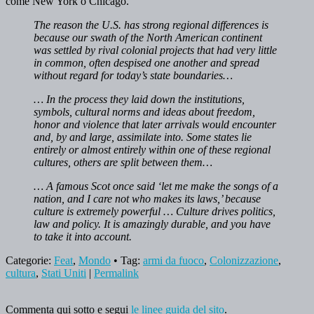
come New York o Chicago.
The reason the U.S. has strong regional differences is
because our swath of the North American continent
was settled by rival colonial projects that had very little
in common, often despised one another and spread
without regard for today’s state boundaries…
… In the process they laid down the institutions,
symbols, cultural norms and ideas about freedom,
honor and violence that later arrivals would encounter
and, by and large, assimilate into. Some states lie
entirely or almost entirely within one of these regional
cultures, others are split between them…
… A famous Scot once said ‘let me make the songs of a
nation, and I care not who makes its laws,’ because
culture is extremely powerful … Culture drives politics,
law and policy. It is amazingly durable, and you have
to take it into account.
Categorie:
Feat
,
Mondo
• Tag:
armi da fuoco
,
Colonizzazione
,
cultura
,
Stati Uniti
|
Permalink
Commenta qui sotto e segui
le linee guida del sito
.