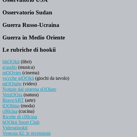
Osservatorio Sudan
Guerra Russo-Ucraina
Guerra in Medio Oriente
Le rubriche di hookii
bhOOkii
(libri)
g/audio
(musica)
mOOvies
(cinema)
va'cche giOOkii
(giochi da tavolo)
mOOtube
(video)
Notizie dal sistema sOOlare
VerzOOra
(natura)
BraveART
(arte)
tOObino
(moda)
c00cina
(cucina)
Ricette di c00cina
hOOkii Sport Club
Videogiookii
Venezia 82: le recensioni