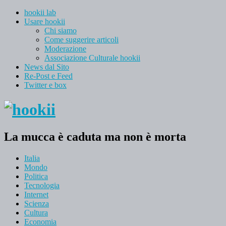
hookii lab
Usare hookii
Chi siamo
Come suggerire articoli
Moderazione
Associazione Culturale hookii
News dal Sito
Re-Post e Feed
Twitter e box
La mucca è caduta ma non è morta
Italia
Mondo
Politica
Tecnologia
Internet
Scienza
Cultura
Economia