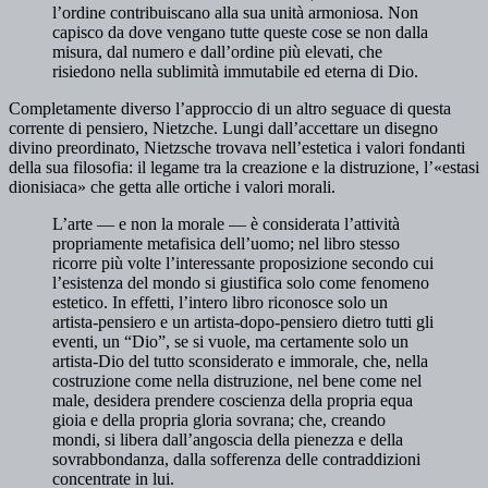
l’ordine contribuiscano alla sua unità armoniosa. Non
capisco da dove vengano tutte queste cose se non dalla
misura, dal numero e dall’ordine più elevati, che
risiedono nella sublimità immutabile ed eterna di Dio.
Completamente diverso l’approccio di un altro seguace di questa
corrente di pensiero, Nietzche. Lungi dall’accettare un disegno
divino preordinato, Nietzsche trovava nell’estetica i valori fondanti
della sua filosofia: il legame tra la creazione e la distruzione, l’«estasi
dionisiaca» che getta alle ortiche i valori morali.
L’arte — e non la morale — è considerata l’attività
propriamente metafisica dell’uomo; nel libro stesso
ricorre più volte l’interessante proposizione secondo cui
l’esistenza del mondo si giustifica solo come fenomeno
estetico. In effetti, l’intero libro riconosce solo un
artista-pensiero e un artista-dopo-pensiero dietro tutti gli
eventi, un “Dio”, se si vuole, ma certamente solo un
artista-Dio del tutto sconsiderato e immorale, che, nella
costruzione come nella distruzione, nel bene come nel
male, desidera prendere coscienza della propria equa
gioia e della propria gloria sovrana; che, creando
mondi, si libera dall’angoscia della pienezza e della
sovrabbondanza, dalla sofferenza delle contraddizioni
concentrate in lui.