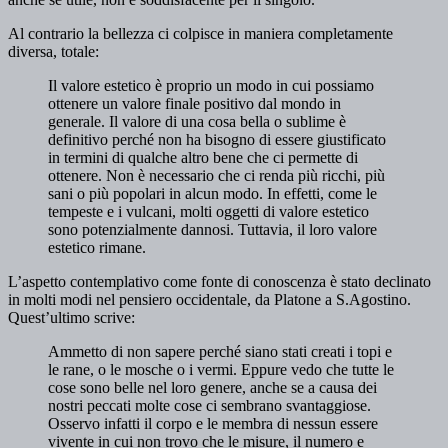
Al contrario la bellezza ci colpisce in maniera completamente
diversa, totale:
Il valore estetico è proprio un modo in cui possiamo
ottenere un valore finale positivo dal mondo in
generale. Il valore di una cosa bella o sublime è
definitivo perché non ha bisogno di essere giustificato
in termini di qualche altro bene che ci permette di
ottenere. Non è necessario che ci renda più ricchi, più
sani o più popolari in alcun modo. In effetti, come le
tempeste e i vulcani, molti oggetti di valore estetico
sono potenzialmente dannosi. Tuttavia, il loro valore
estetico rimane.
L’aspetto contemplativo come fonte di conoscenza è stato declinato
in molti modi nel pensiero occidentale, da Platone a S.Agostino.
Quest’ultimo scrive:
Ammetto di non sapere perché siano stati creati i topi e
le rane, o le mosche o i vermi. Eppure vedo che tutte le
cose sono belle nel loro genere, anche se a causa dei
nostri peccati molte cose ci sembrano svantaggiose.
Osservo infatti il corpo e le membra di nessun essere
vivente in cui non trovo che le misure, il numero e