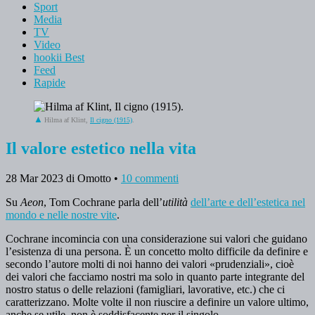
Sport
Media
TV
Video
hookii Best
Feed
Rapide
Hilma af Klint,
Il cigno (1915)
.
Il valore estetico nella vita
28 Mar 2023
di Omotto
•
10 commenti
Su
Aeon
, Tom Cochrane parla dell’
utilità
dell’arte e dell’estetica nel
mondo e nelle nostre vite
.
Cochrane incomincia con una considerazione sui valori che guidano
l’esistenza di una persona. È un concetto molto difficile da definire e
secondo l’autore molti di noi hanno dei valori «prudenziali», cioè
dei valori che facciamo nostri ma solo in quanto parte integrante del
nostro status o delle relazioni (famigliari, lavorative, etc.) che ci
caratterizzano. Molte volte il non riuscire a definire un valore ultimo,
anche se utile, non è soddisfacente per il singolo.