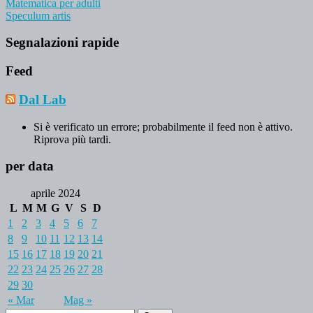
Matematica per adulti
Speculum artis
Segnalazioni rapide
Feed
Dal Lab
Si è verificato un errore; probabilmente il feed non è attivo.
Riprova più tardi.
per data
aprile 2024
L
M
M
G
V
S
D
1
2
3
4
5
6
7
8
9
10
11
12
13
14
15
16
17
18
19
20
21
22
23
24
25
26
27
28
29
30
« Mar
Mag »