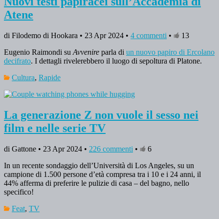
Nuovi testi papiracei sull’Accademia di
Atene
di Filodemo di Hookara • 23 Apr 2024 •
4 commenti
•
13
Eugenio Raimondi su
Avvenire
parla di
un nuovo papiro di Ercolano
decifrato
. I dettagli rivelerebbero il luogo di sepoltura di Platone.
Cultura
,
Rapide
La generazione Z non vuole il sesso nei
film e nelle serie TV
di Gattone • 23 Apr 2024 •
226 commenti
•
6
In un recente sondaggio dell’Università di Los Angeles, su un
campione di 1.500 persone d’età compresa tra i 10 e i 24 anni, il
44% afferma di preferire le pulizie di casa – del bagno, nello
specifico!
Feat
,
TV