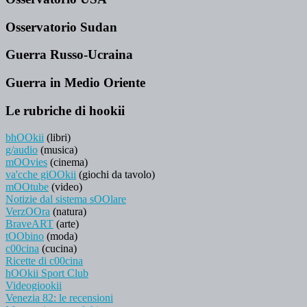
Osservatorio Sudan
Guerra Russo-Ucraina
Guerra in Medio Oriente
Le rubriche di hookii
bhOOkii
(libri)
g/audio
(musica)
mOOvies
(cinema)
va'cche giOOkii
(giochi da tavolo)
mOOtube
(video)
Notizie dal sistema sOOlare
VerzOOra
(natura)
BraveART
(arte)
tOObino
(moda)
c00cina
(cucina)
Ricette di c00cina
hOOkii Sport Club
Videogiookii
Venezia 82: le recensioni