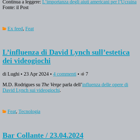
Continua a leggere:
L’importanza degli aiuti americani per l’Ucraina
Fonte: il Post
Ex feed
,
Feat
L’influenza di David Lynch sull’estetica
dei videogiochi
di Lughi • 23 Apr 2024 •
4 commenti
•
7
M.D. Rodrigues su
The Verge
parla dell’
influenza delle opere di
David Lynch sui videogiochi
.
Feat
,
Tecnologia
Bar Collante / 23.04.2024