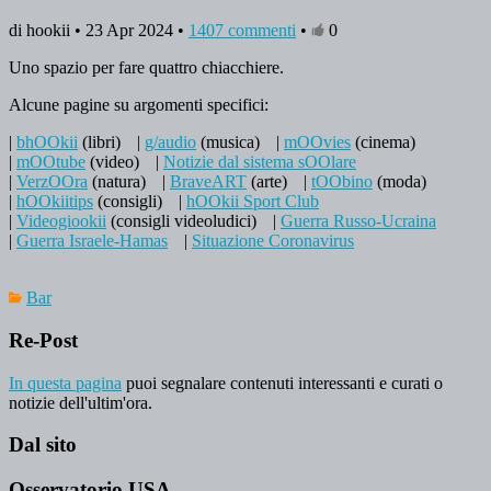
di hookii • 23 Apr 2024 •
1407 commenti
•
0
Uno spazio per fare quattro chiacchiere.
Alcune pagine su argomenti specifici:
|
bhOOkii
(libri)
|
g/audio
(musica)
|
mOOvies
(cinema)
|
mOOtube
(video)
|
Notizie dal sistema sOOlare
|
VerzOOra
(natura)
|
BraveART
(arte)
|
tOObino
(moda)
|
hOOkiitips
(consigli)
|
hOOkii Sport Club
|
Videogiookii
(consigli videoludici)
|
Guerra Russo-Ucraina
|
Guerra Israele-Hamas
|
Situazione Coronavirus
Bar
Re-Post
In questa pagina
puoi segnalare contenuti interessanti e curati o
notizie dell'ultim'ora.
Dal sito
Osservatorio USA