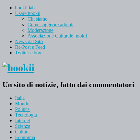
hookii lab
Usare hookii
Chi siamo
Come suggerire articoli
Moderazione
Associazione Culturale hookii
News dal Sito
Re-Post e Feed
Twitter e box
Un sito di notizie, fatto dai commentatori
Italia
Mondo
Politica
Tecnologia
Internet
Scienza
Cultura
Economia