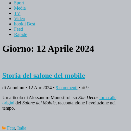
Sport
Media
TV
Video
hookii Best
Feed
Rapide
Giorno: 12 Aprile 2024
Storia del salone del mobile
di Anonimo • 12 Apr 2024 •
9 commenti
•
9
Un articolo di Alessandro Monestiroli su
Elle Decor
torna alle
origini
del
Salone del Mobil
e, raccontandone l’evoluzione nel
tempo.
Feat
,
Italia