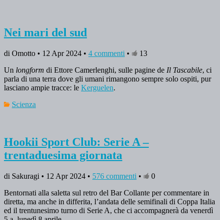
Nei mari del sud
di Omotto • 12 Apr 2024 •
4 commenti
•
13
Un
longform
di Ettore Camerlenghi, sulle pagine de
Il Tascabile
, ci
parla di una terra dove gli umani rimangono sempre solo ospiti, pur
lasciano ampie tracce: le
Kerguelen
.
Scienza
Hookii Sport Club: Serie A –
trentaduesima giornata
di Sakuragi • 12 Apr 2024 •
576 commenti
•
0
Bentornati alla saletta sul retro del Bar Collante per commentare in
diretta, ma anche in differita, l’andata delle semifinali di Coppa Italia
ed il trentunesimo turno di Serie A, che ci accompagnerà da venerdì
5 a lunedì 8 aprile.