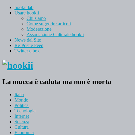
hookii lab
Usare hookii
Chi siamo
Come suggerire articoli
Moderazione
Associazione Culturale hookii
News dal Sito
Re-Post e Feed
Twitter e box
La mucca è caduta ma non è morta
Italia
Mondo
Politica
Tecnologia
Internet
Scienza
Cultura
Economia