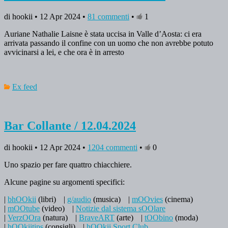
di hookii • 12 Apr 2024 •
81 commenti
•
1
Auriane Nathalie Laisne è stata uccisa in Valle d’Aosta: ci era
arrivata passando il confine con un uomo che non avrebbe potuto
avvicinarsi a lei, e che ora è in arresto
Ex feed
Bar Collante / 12.04.2024
di hookii • 12 Apr 2024 •
1204 commenti
•
0
Uno spazio per fare quattro chiacchiere.
Alcune pagine su argomenti specifici:
|
bhOOkii
(libri)
|
g/audio
(musica)
|
mOOvies
(cinema)
|
mOOtube
(video)
|
Notizie dal sistema sOOlare
|
VerzOOra
(natura)
|
BraveART
(arte)
|
tOObino
(moda)
|
hOOkiitips
(consigli)
|
hOOkii Sport Club