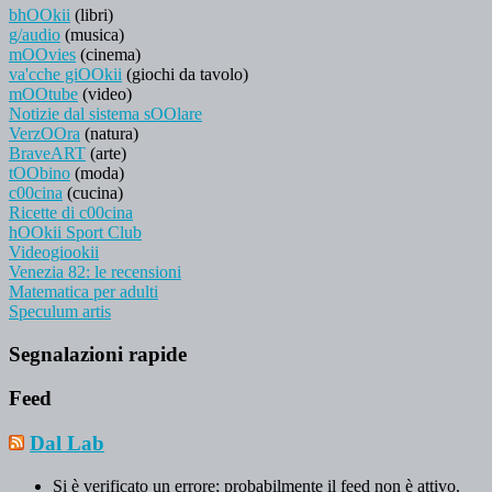
bhOOkii
(libri)
g/audio
(musica)
mOOvies
(cinema)
va'cche giOOkii
(giochi da tavolo)
mOOtube
(video)
Notizie dal sistema sOOlare
VerzOOra
(natura)
BraveART
(arte)
tOObino
(moda)
c00cina
(cucina)
Ricette di c00cina
hOOkii Sport Club
Videogiookii
Venezia 82: le recensioni
Matematica per adulti
Speculum artis
Segnalazioni rapide
Feed
Dal Lab
Si è verificato un errore; probabilmente il feed non è attivo.