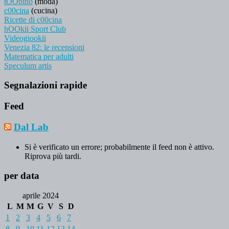
tOObino
(moda)
c00cina
(cucina)
Ricette di c00cina
hOOkii Sport Club
Videogiookii
Venezia 82: le recensioni
Matematica per adulti
Speculum artis
Segnalazioni rapide
Feed
Dal Lab
Si è verificato un errore; probabilmente il feed non è attivo.
Riprova più tardi.
per data
aprile 2024
L
M
M
G
V
S
D
1
2
3
4
5
6
7
8
9
10
11
12
13
14