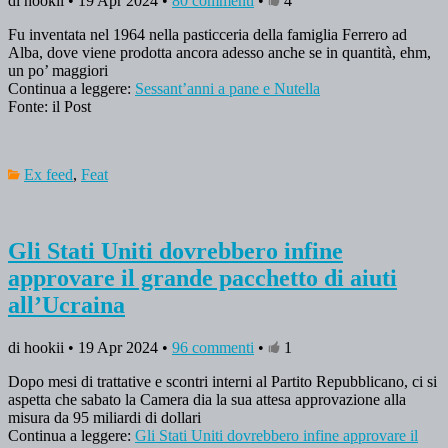
di hookii • 19 Apr 2024 •
80 commenti
•
4
Fu inventata nel 1964 nella pasticceria della famiglia Ferrero ad
Alba, dove viene prodotta ancora adesso anche se in quantità, ehm,
un po’ maggiori
Continua a leggere:
Sessant’anni a pane e Nutella
Fonte: il Post
Ex feed
,
Feat
Gli Stati Uniti dovrebbero infine
approvare il grande pacchetto di aiuti
all’Ucraina
di hookii • 19 Apr 2024 •
96 commenti
•
1
Dopo mesi di trattative e scontri interni al Partito Repubblicano, ci si
aspetta che sabato la Camera dia la sua attesa approvazione alla
misura da 95 miliardi di dollari
Continua a leggere:
Gli Stati Uniti dovrebbero infine approvare il