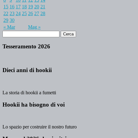
15
16
17
18
19
20
21
22
23
24
25
26
27
28
29
30
« Mar
Mag »
Tesseramento 2026
Dieci anni di hookii
La storia di hookii a fumetti
Hookii ha bisogno di voi
Lo spazio per costruire il nostro futuro