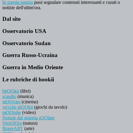
In questa pagina
puoi segnalare contenuti interessanti e curati o
notizie dell'ultim'ora.
Dal sito
Osservatorio USA
Osservatorio Sudan
Guerra Russo-Ucraina
Guerra in Medio Oriente
Le rubriche di hookii
bhOOkii
(libri)
g/audio
(musica)
mOOvies
(cinema)
va'cche giOOkii
(giochi da tavolo)
mOOtube
(video)
Notizie dal sistema sOOlare
VerzOOra
(natura)
BraveART
(arte)