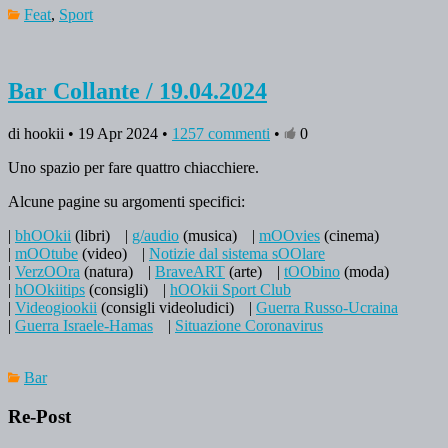
Feat
,
Sport
Bar Collante / 19.04.2024
di hookii • 19 Apr 2024 •
1257 commenti
•
0
Uno spazio per fare quattro chiacchiere.
Alcune pagine su argomenti specifici:
|
bhOOkii
(libri)
|
g/audio
(musica)
|
mOOvies
(cinema)
|
mOOtube
(video)
|
Notizie dal sistema sOOlare
|
VerzOOra
(natura)
|
BraveART
(arte)
|
tOObino
(moda)
|
hOOkiitips
(consigli)
|
hOOkii Sport Club
|
Videogiookii
(consigli videoludici)
|
Guerra Russo-Ucraina
|
Guerra Israele-Hamas
|
Situazione Coronavirus
Bar
Re-Post