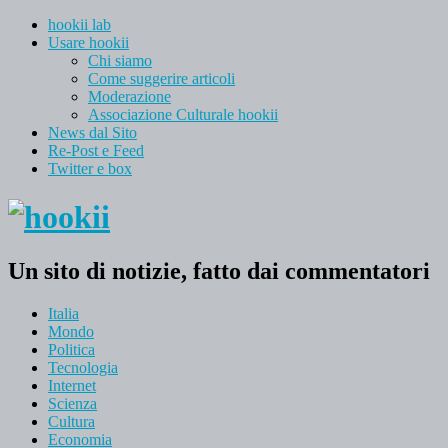
hookii lab
Usare hookii
Chi siamo
Come suggerire articoli
Moderazione
Associazione Culturale hookii
News dal Sito
Re-Post e Feed
Twitter e box
Un sito di notizie, fatto dai commentatori
Italia
Mondo
Politica
Tecnologia
Internet
Scienza
Cultura
Economia