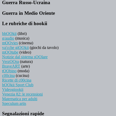
Guerra Russo-Ucraina
Guerra in Medio Oriente
Le rubriche di hookii
bhOOkii
(libri)
g/audio
(musica)
mOOvies
(cinema)
va'cche giOOkii
(giochi da tavolo)
mOOtube
(video)
Notizie dal sistema sOOlare
VerzOOra
(natura)
BraveART
(arte)
tOObino
(moda)
c00cina
(cucina)
Ricette di c00cina
hOOkii Sport Club
Videogiookii
Venezia 82: le recensioni
Matematica per adulti
Speculum artis
Segnalazioni rapide