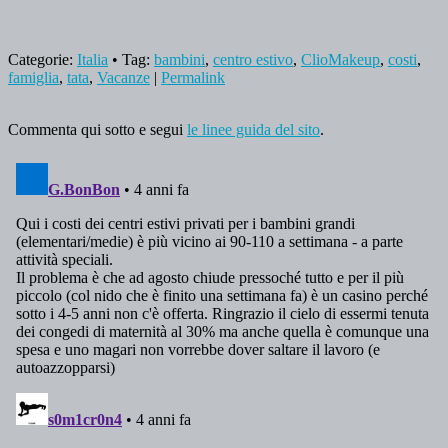
Categorie:
Italia
• Tag:
bambini
,
centro estivo
,
ClioMakeup
,
costi
,
famiglia
,
tata
,
Vacanze
|
Permalink
Commenta qui sotto e segui
le linee guida del sito
.