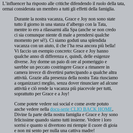
L’influencer ha risposto alle critiche difendendo il ruolo della tata,
ormai considerata un membro a tutti gli effetti della famiglia.
Durante la nostra vacanza, Grace e Joy non sono state
tutto il giorno in una stanza d’albergo con la Tata,
mentre io ero a rilassarmi alla Spa (anche se non credo
ci sia comunque niente di male a prendersi qualche
momento per sé!). Ci siamo goduti una splendida
vacanza con un aiuto, il che l’ha resa ancora più bella!
Vi faccio un esempio concreto: Grace e Joy hanno
qualche anno di differenza e, quindi, delle esigenze
diverse. Joy dorme un paio di ore al pomeriggio e
sarebbe un peccato costringere Grace a rimanere in
camera invece di divertirsi partecipando a qualche altra
attività. Grazie alla presenza della nostra Tata riusciamo
a organizzarci meglio, senza dover rinunciare ad alcune
attività e ciò rende la vacanza più piacevole per tutti,
soprattutto per Grace e a Joy!
Come potete vedere sui social e come avete potuto
anche vedere nella
docu-serie CLIO BACK HOME
,
Divine fa parte della nostra famiglia e Grace e Joy sono
felicissime quando siamo tutti insieme. Vedere i loro
sorrisi e quanto si divertono mi riempie il cuore di gioia
e non mi sento per nulla una cattiva madre!