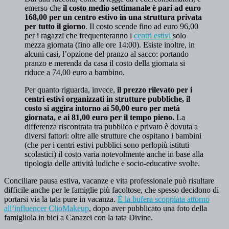
emerso che
il costo medio settimanale è pari ad euro
168,00 per un centro estivo in una struttura privata
per tutto il giorno
. Il costo scende fino ad euro 96,00
per i ragazzi che frequenteranno i
centri estivi
solo
mezza giornata (fino alle ore 14:00). Esiste inoltre, in
alcuni casi, l’opzione del pranzo al sacco: portando
pranzo e merenda da casa il costo della giornata si
riduce a 74,00 euro a bambino.
Per quanto riguarda, invece,
il prezzo rilevato per i
centri estivi organizzati in strutture pubbliche, il
costo si aggira intorno ai 50,00 euro per metà
giornata, e ai 81,00 euro per il tempo pieno.
La
differenza riscontrata tra pubblico e privato è dovuta a
diversi fattori: oltre alle strutture che ospitano i bambini
(che per i centri estivi pubblici sono perlopiù istituti
scolastici) il costo varia notevolmente anche in base alla
tipologia delle attività ludiche e socio-educative svolte.
Conciliare pausa estiva, vacanze e vita professionale può risultare
difficile anche per le famiglie più facoltose, che spesso decidono di
portarsi via la tata pure in vacanza.
È la bufera scoppiata attorno
all’influencer ClioMakeup
, dopo aver pubblicato una foto della
famigliola in bici a Canazei con la tata Divine.