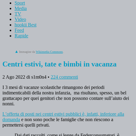
Sport
Media
TV
Video
hookii Best
Feed
Rapide
Immagine da
Wikimedia Commons
.
Centri estivi, tate e bimbi in vacanza
2 Ago 2022
di s1m0n4
•
224 commenti
I 3 mesi di vacanze scolastiche rimangono dei periodi
indimenticabili della nostra infanzia, ma risultano, spesso, un bel
grattacapo per quei genitori che non possono contare sull’aiuto dei
nonni.
L’offerta di posti nei centri estivi pubblici è, infatti, inferiore alla
domanda
e non sono poche le famiglie che non riescono a
permettersi quelli privati.
Dai dati raccolti, come si legge da Federconsumatori, è