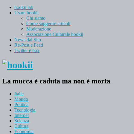
hookii lab
Usare hookii
Chi siamo
Come suggerire articoli
Moderazione
Associazione Culturale hookii
News dal Sito
Re-Post e Feed
Twitter e box
La mucca è caduta ma non è morta
Italia
Mondo
Politica
Tecnologia
Internet
Scienza
Cultura
Economia