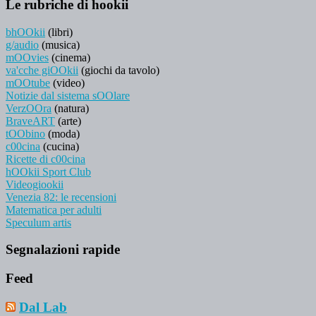
Le rubriche di hookii
bhOOkii
(libri)
g/audio
(musica)
mOOvies
(cinema)
va'cche giOOkii
(giochi da tavolo)
mOOtube
(video)
Notizie dal sistema sOOlare
VerzOOra
(natura)
BraveART
(arte)
tOObino
(moda)
c00cina
(cucina)
Ricette di c00cina
hOOkii Sport Club
Videogiookii
Venezia 82: le recensioni
Matematica per adulti
Speculum artis
Segnalazioni rapide
Feed
Dal Lab