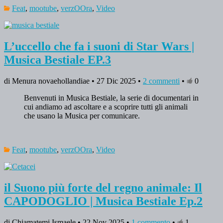
Feat
,
mootube
,
verzOOra
,
Video
L’uccello che fa i suoni di Star Wars |
Musica Bestiale EP.3
di Menura novaehollandiae • 27 Dic 2025 •
2 commenti
•
0
Benvenuti in Musica Bestiale, la serie di documentari in
cui andiamo ad ascoltare e a scoprire tutti gli animali
che usano la Musica per comunicare.
Feat
,
mootube
,
verzOOra
,
Video
il Suono più forte del regno animale: Il
CAPODOGLIO | Musica Bestiale Ep.2
di Chiamatemi Ismaele • 22 Nov 2025 •
1 commento
•
1