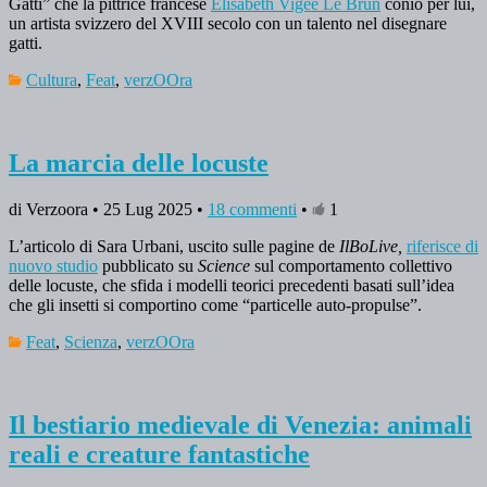
Gatti” che la pittrice francese
Élisabeth Vigée Le Brun
coniò per lui,
un artista svizzero del XVIII secolo con un talento nel disegnare
gatti.
Cultura
,
Feat
,
verzOOra
La marcia delle locuste
di Verzoora • 25 Lug 2025 •
18 commenti
•
1
L’articolo di Sara Urbani, uscito sulle pagine de
IlBoLive,
riferisce di
nuovo studio
pubblicato su
Science
sul comportamento collettivo
delle locuste, che sfida i modelli teorici precedenti basati sull’idea
che gli insetti si comportino come “particelle auto-propulse”.
Feat
,
Scienza
,
verzOOra
Il bestiario medievale di Venezia: animali
reali e creature fantastiche