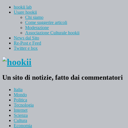
hookii lab
Usare hookii
Chi siamo
Come suggerire articoli
Moderazione
Associazione Culturale hookii
News dal Sito
Re-Post e Feed
Twitter e box
Un sito di notizie, fatto dai commentatori
Italia
Mondo
Politica
Tecnologia
Internet
Scienza
Cultura
Economia