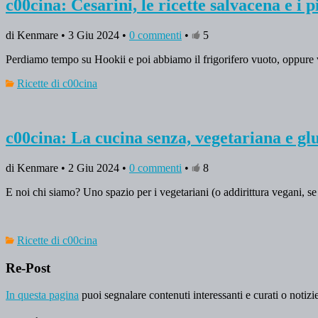
c00cina: Cesarini, le ricette salvacena e i pi
di Kenmare • 3 Giu 2024 •
0 commenti
•
5
Perdiamo tempo su Hookii e poi abbiamo il frigorifero vuoto, oppure v
Ricette di c00cina
c00cina: La cucina senza, vegetariana e gl
di Kenmare • 2 Giu 2024 •
0 commenti
•
8
E noi chi siamo? Uno spazio per i vegetariani (o addirittura vegani, se si
Ricette di c00cina
Re-Post
In questa pagina
puoi segnalare contenuti interessanti e curati o notizie