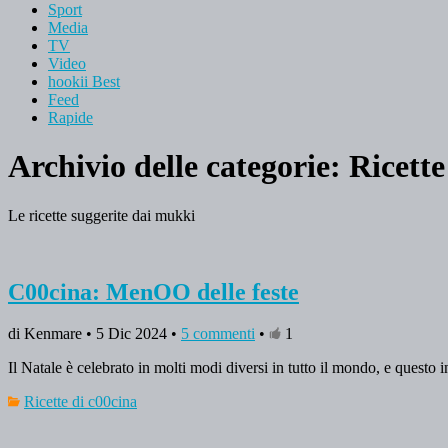
Sport
Media
TV
Video
hookii Best
Feed
Rapide
Archivio delle categorie:
Ricette
Le ricette suggerite dai mukki
C00cina: MenOO delle feste
di Kenmare • 5 Dic 2024 •
5 commenti
•
1
Il Natale è celebrato in molti modi diversi in tutto il mondo, e questo
Ricette di c00cina