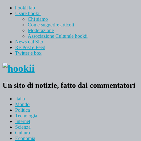
hookii lab
Usare hookii
Chi siamo
Come suggerire articoli
Moderazione
Associazione Culturale hookii
News dal Sito
Re-Post e Feed
Twitter e box
Un sito di notizie, fatto dai commentatori
Italia
Mondo
Politica
Tecnologia
Internet
Scienza
Cultura
Economia