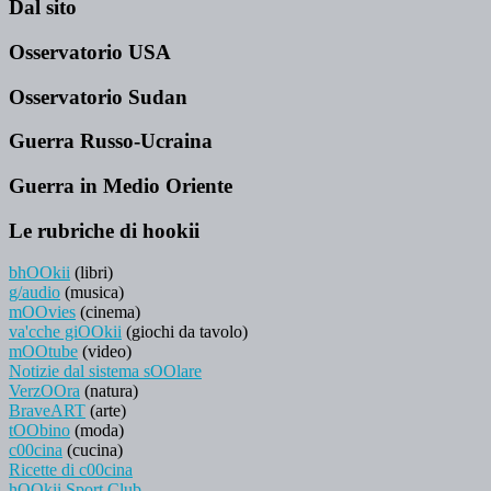
Dal sito
Osservatorio USA
Osservatorio Sudan
Guerra Russo-Ucraina
Guerra in Medio Oriente
Le rubriche di hookii
bhOOkii
(libri)
g/audio
(musica)
mOOvies
(cinema)
va'cche giOOkii
(giochi da tavolo)
mOOtube
(video)
Notizie dal sistema sOOlare
VerzOOra
(natura)
BraveART
(arte)
tOObino
(moda)
c00cina
(cucina)
Ricette di c00cina
hOOkii Sport Club