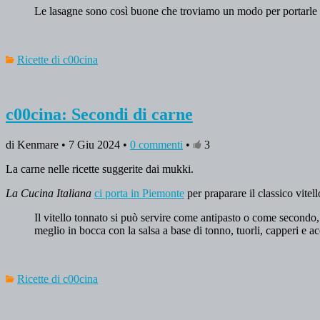
Le lasagne sono così buone che troviamo un modo per portarle in
Ricette di c00cina
c00cina: Secondi di carne
di Kenmare • 7 Giu 2024 •
0 commenti
•
3
La carne nelle ricette suggerite dai mukki.
La Cucina Italiana
ci porta in Piemonte
per praparare il classico vitel
Il vitello tonnato si può servire come antipasto o come secondo, l’
meglio in bocca con la salsa a base di tonno, tuorli, capperi e a
Ricette di c00cina