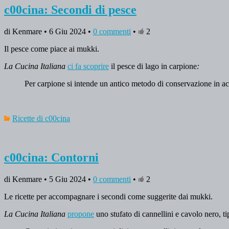
c00cina: Secondi di pesce
di Kenmare • 6 Giu 2024 •
0 commenti
•
2
Il pesce come piace ai mukki.
La Cucina Italiana
ci fa scoprire
il pesce di lago in carpione
:
Per carpione si intende un antico metodo di conservazione in ace
Ricette di c00cina
c00cina: Contorni
di Kenmare • 5 Giu 2024 •
0 commenti
•
2
Le ricette per accompagnare i secondi come suggerite dai mukki.
La Cucina Italiana
propone
uno stufato di cannellini e cavolo nero, t