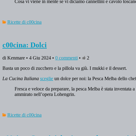
Cosa vi viene in mente se vi diciamo cannellini e cavolo toscan
Ricette di c00cina
c00cina: Dolci
di Kenmare • 4 Giu 2024 •
0 commenti
•
2
Basta un poco di zucchero e la pillola va giù. I mukki e il dessert.
La Cucina Italiana
sceglie
un dolce per noi: la Pesca Melba dello chef
Fresca e veloce da preparare, la pesca Melba è stata inventata a
ammirato nell’opera Lohengrin.
Ricette di c00cina