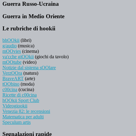
Guerra Russo-Ucraina
Guerra in Medio Oriente
Le rubriche di hookii
bhOOkii
(libri)
g/audio
(musica)
mOOvies
(cinema)
va'cche giOOkii
(giochi da tavolo)
mOOtube
(video)
Notizie dal sistema sOOlare
VerzOOra
(natura)
BraveART
(arte)
tOObino
(moda)
c00cina
(cucina)
Ricette di c00cina
hOOkii Sport Club
Videogiookii
Venezia 82: le recensioni
Matematica per adulti
Speculum artis
Segnalazioni rapide