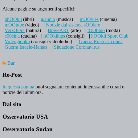
Alcune pagine su argomenti specifici:
|
bhOOkii
(libri)
|
g/audio
(musica)
|
mOOvies
(cinema)
|
mOOtube
(video)
|
Notizie dal sistema sOOlare
|
VerzOOra
(natura)
|
BraveART
(arte)
|
tOObino
(moda)
|
c00cina
(cucina)
|
hOOkiitips
(consigli)
|
hOOkii Sport Club
|
Videogiookii
(consigli videoludici)
|
Guerra Russo-Ucraina
|
Guerra Israele-Hamas
|
Situazione Coronavirus
Bar
Re-Post
In questa pagina
puoi segnalare contenuti interessanti e curati o
notizie dell'ultim'ora.
Dal sito
Osservatorio USA
Osservatorio Sudan