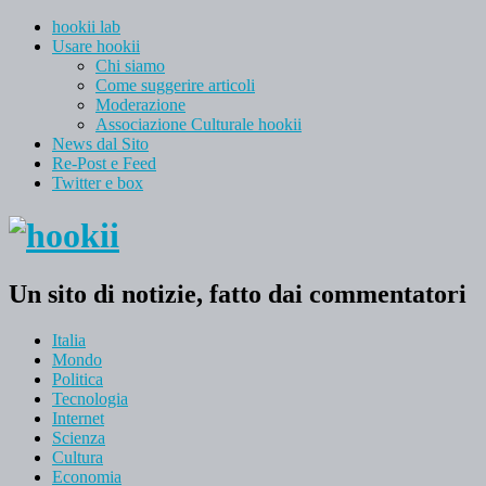
hookii lab
Usare hookii
Chi siamo
Come suggerire articoli
Moderazione
Associazione Culturale hookii
News dal Sito
Re-Post e Feed
Twitter e box
Un sito di notizie, fatto dai commentatori
Italia
Mondo
Politica
Tecnologia
Internet
Scienza
Cultura
Economia