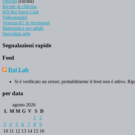
c00cina
(cucina)
Ricette di c00cina
hOOkii Sport Club
Videogiookii
Venezia 82: le recensioni
Matematica per adulti
Speculum artis
Segnalazioni rapide
Feed
Dal Lab
Si è verificato un errore; probabilmente il feed non è attivo. Rip
per data
agosto 2026
L
M
M
G
V
S
D
1
2
3
4
5
6
7
8
9
10
11
12
13
14
15
16