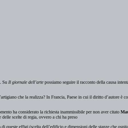
. Su
Il giornale dell’arte
possiamo seguire il racconto della causa intent
’artigiano che la realizza? In Francia, Paese in cui il diritto d’autore è 
l momento ha considerato la richiesta inammissibile per non aver citato
Mau
 delle scelte di regia, ovvero a chi ha preso
 di queste effigi (scelta dell’edificio e dimensioni delle stanze che ospi