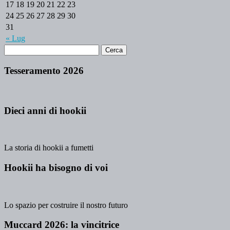
17
18
19
20
21
22
23
24
25
26
27
28
29
30
31
« Lug
Tesseramento 2026
Dieci anni di hookii
La storia di hookii a fumetti
Hookii ha bisogno di voi
Lo spazio per costruire il nostro futuro
Muccard 2026: la vincitrice