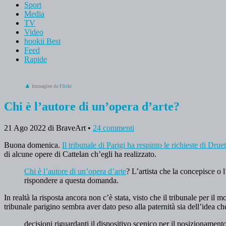
Sport
Media
TV
Video
hookii Best
Feed
Rapide
Immagine da
Flickr
.
Chi è l’autore di un’opera d’arte?
21 Ago 2022
di BraveArt
•
24 commenti
Buona domenica.
Il tribunale di Parigi ha respinto le richieste di Druet
di alcune opere di Cattelan ch’egli ha realizzato.
Chi è l’autore di un’opera d’arte
? L’artista che la concepisce o l
rispondere a questa domanda.
In realtà la risposta ancora non c’è stata, visto che il tribunale per i
tribunale parigino sembra aver dato peso alla paternità sia dell’idea che
decisioni riguardanti il dispositivo scenico per il posizionamento