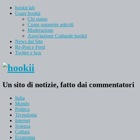
hookii lab
Usare hookii
Chi siamo
Come suggerire articoli
Moderazione
Associazione Culturale hookii
News dal Sito
Re-Post e Feed
Twitter e box
Un sito di notizie, fatto dai commentatori
Italia
Mondo
Politica
Tecnologia
Internet
Scienza
Cultura
Economia