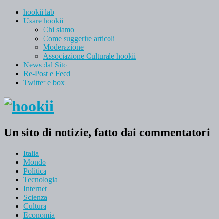
hookii lab
Usare hookii
Chi siamo
Come suggerire articoli
Moderazione
Associazione Culturale hookii
News dal Sito
Re-Post e Feed
Twitter e box
Un sito di notizie, fatto dai commentatori
Italia
Mondo
Politica
Tecnologia
Internet
Scienza
Cultura
Economia