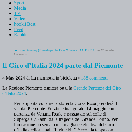
Sport
Media
TV
Video
hookii Best
Feed
Rapide
Brian Townsley (Photoshoped by Petar Milošević)
,
CC BY 2.0
, via Wikimedia
Commons
Il Giro d’Italia 2024 parte dal Piemonte
4 Mag 2024
di La marmotta in bicicletta
•
188 commenti
La Regione Piemonte ospiterà oggi la
Grande Partenza del Giro
d’Italia 2024
.
Per la quarta volta nella storia la Corsa Rosa prenderà il
via dal Piemonte. Frazione inaugurale il 4 maggio con
partenza da Venaria Reale e passaggio sul colle di
Superga a 75 anni dalla tragedia del Grande Torino. Per
l’occasione presentata una maglia celebrativa del Giro
d’Italia dedicata agli “Invincibili”. Seconda tappa con