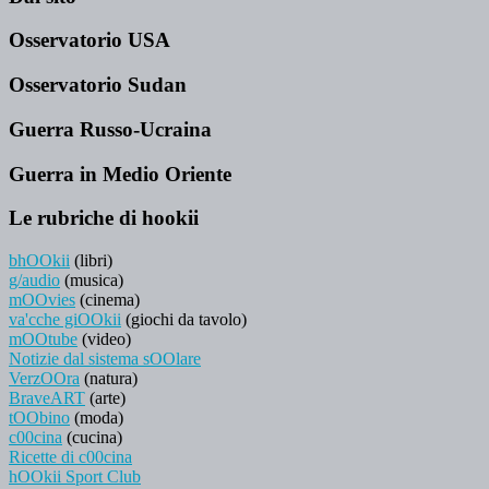
Osservatorio USA
Osservatorio Sudan
Guerra Russo-Ucraina
Guerra in Medio Oriente
Le rubriche di hookii
bhOOkii
(libri)
g/audio
(musica)
mOOvies
(cinema)
va'cche giOOkii
(giochi da tavolo)
mOOtube
(video)
Notizie dal sistema sOOlare
VerzOOra
(natura)
BraveART
(arte)
tOObino
(moda)
c00cina
(cucina)
Ricette di c00cina
hOOkii Sport Club