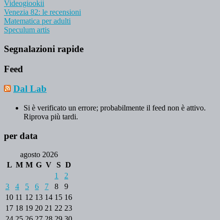
Videogiookii
Venezia 82: le recensioni
Matematica per adulti
Speculum artis
Segnalazioni rapide
Feed
Dal Lab
Si è verificato un errore; probabilmente il feed non è attivo.
Riprova più tardi.
per data
agosto 2026
L
M
M
G
V
S
D
1
2
3
4
5
6
7
8
9
10
11
12
13
14
15
16
17
18
19
20
21
22
23
24
25
26
27
28
29
30