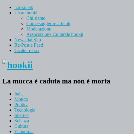
hookii lab
Usare hookii
Chi siamo
Come suggerire articoli
Moderazione
Associazione Culturale hookii
News dal Sito
Re-Post e Feed
Twitter e box
La mucca è caduta ma non è morta
Italia
Mondo
Politica
Tecnologia
Internet
Scienza
Cultura
Economia