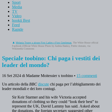
Sport
Media
TV
Video
hookii Best
Feed
Rapide
Melania Trump a alcune First Ladies e First Gentleman
, The White House official
Facebook (Official White House Photo by Andrea Hanks), Public domain, via
Wikimedia Commons
Speciale toobino: Chi paga i vestiti dei
leader del mondo?
16 Set 2024
di Madame Moitessier x toobino
•
15 commenti
Un articolo della
BBC
discute
chi paga per l’abbigliamento dei
leader mondiali e dei loro coniugi.
Sir Keir Starmer and his wife Victoria accepted
donations of clothing so they could “look their best” to
represent the UK, David Lammy has said. Asked about
the donations, the foreign secretary suggested other