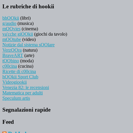
Le rubriche di hookii
bhOOkii
(libri)
g/audio
(musica)
mOOvies
(cinema)
va'cche giOOkii
(giochi da tavolo)
mOOtube
(video)
Notizie dal sistema sOOlare
VerzOOra
(natura)
BraveART
(arte)
tOObino
(moda)
c00cina
(cucina)
Ricette di c00cina
hOOkii Sport Club
Videogiookii
Venezia 82: le recensioni
Matematica per adulti
Speculum artis
Segnalazioni rapide
Feed