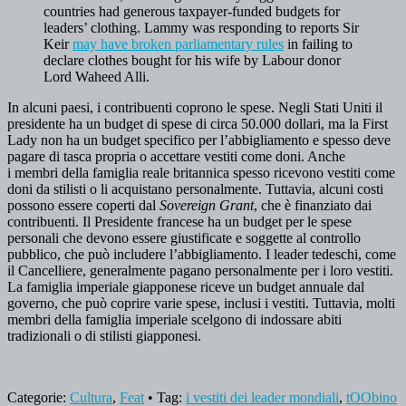
countries had generous taxpayer-funded budgets for
leaders’ clothing. Lammy was responding to reports Sir
Keir
may have broken parliamentary rules
in failing to
declare clothes bought for his wife by Labour donor
Lord Waheed Alli.
In alcuni paesi, i contribuenti coprono le spese. Negli Stati Uniti il
presidente ha un budget di spese di circa 50.000 dollari, ma la First
Lady non ha un budget specifico per l’abbigliamento e spesso deve
pagare di tasca propria o accettare vestiti come doni. Anche
i membri della famiglia reale britannica spesso ricevono vestiti come
doni da stilisti o li acquistano personalmente. Tuttavia, alcuni costi
possono essere coperti dal
Sovereign Grant
, che è finanziato dai
contribuenti. Il Presidente francese ha un budget per le spese
personali che devono essere giustificate e soggette al controllo
pubblico, che può includere l’abbigliamento. I leader tedeschi, come
il Cancelliere, generalmente pagano personalmente per i loro vestiti.
La famiglia imperiale giapponese riceve un budget annuale dal
governo, che può coprire varie spese, inclusi i vestiti. Tuttavia, molti
membri della famiglia imperiale scelgono di indossare abiti
tradizionali o di stilisti giapponesi.
Categorie:
Cultura
,
Feat
• Tag:
i vestiti dei leader mondiali
,
tOObino