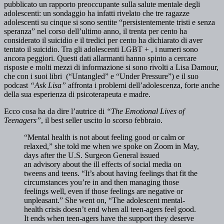
pubblicato un rapporto preoccupante sulla salute mentale degli
adolescenti: un sondaggio ha infatti rivelato che tre ragazze
adolescenti su cinque si sono sentite “persistentemente tristi e senza
speranza” nel corso dell’ultimo anno, il trenta per cento ha
considerato il suicidio e il tredici per cento ha dichiarato di aver
tentato il suicidio. Tra gli adolescenti LGBT + , i numeri sono
ancora peggiori. Questi dati allarmanti hanno spinto a cercare
risposte e molti mezzi di informazione si sono rivolti a Lisa Damour,
che con i suoi libri (“Untangled” e “Under Pressure”) e il suo
podcast
“Ask Lisa”
affronta i problemi dell’adolescenza, forte anche
della sua esperienza di psicoterapeuta e madre.
Ecco cosa ha da dire l’autrice di
“The Emotional Lives of
Teenagers”
, il best seller uscito lo scorso febbraio.
“Mental health is not about feeling good or calm or
relaxed,” she told me when we spoke on Zoom in May,
days after the U.S. Surgeon General issued
an advisory about the ill effects of social media on
tweens and teens. “It’s about having feelings that fit the
circumstances you’re in and then managing those
feelings well, even if those feelings are negative or
unpleasant.” She went on, “The adolescent mental-
health crisis doesn’t end when all teen-agers feel good.
It ends when teen-agers have the support they deserve