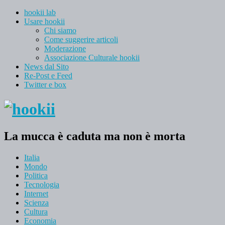
hookii lab
Usare hookii
Chi siamo
Come suggerire articoli
Moderazione
Associazione Culturale hookii
News dal Sito
Re-Post e Feed
Twitter e box
La mucca è caduta ma non è morta
Italia
Mondo
Politica
Tecnologia
Internet
Scienza
Cultura
Economia