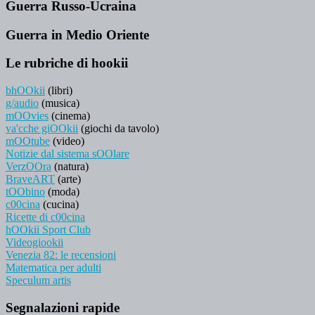
Guerra Russo-Ucraina
Guerra in Medio Oriente
Le rubriche di hookii
bhOOkii
(libri)
g/audio
(musica)
mOOvies
(cinema)
va'cche giOOkii
(giochi da tavolo)
mOOtube
(video)
Notizie dal sistema sOOlare
VerzOOra
(natura)
BraveART
(arte)
tOObino
(moda)
c00cina
(cucina)
Ricette di c00cina
hOOkii Sport Club
Videogiookii
Venezia 82: le recensioni
Matematica per adulti
Speculum artis
Segnalazioni rapide