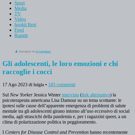
Sport
Media
TV
Video
hookii Best
Feed
Rapide
Immagine da
psycatgames
.
Gli adolescenti, le loro emozioni e chi
raccoglie i cocci
17 Ago 2023
di luigia
•
185 commenti
Sul
New Yorker
Jessica Winter
intervista
(
link alternativo
) la
psicoterapeuta americana Lisa Damour su un tema scottante: le
ipotesi sulle cause dell’apparente emergenza di problemi di salute
mentale tra gli adolescenti girano intorno all’uso eccessivo di social
media, agli strascichi della pandemia e, per i ragazzini queer, a un
clima di polarizzazione politica in peggioramento.
I
Centers for Disease Control and Prevention
hanno recentemente