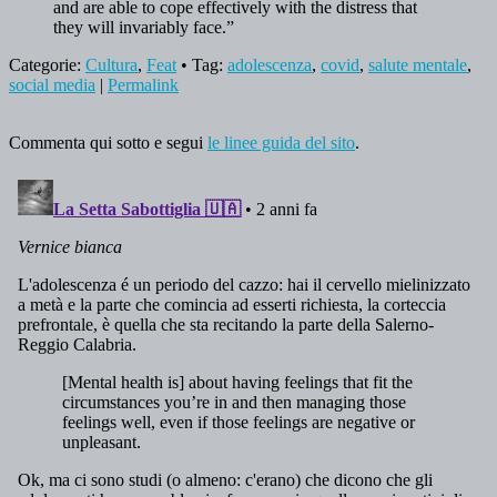
and are able to cope effectively with the distress that
they will invariably face.”
Categorie:
Cultura
,
Feat
• Tag:
adolescenza
,
covid
,
salute mentale
,
social media
|
Permalink
Commenta qui sotto e segui
le linee guida del sito
.