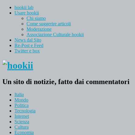
hookii lab
Usare hookii
Chi siamo
Come suggerire articoli
Moderazione
Associazione Culturale hookii
News dal Sito
Re-Post e Feed
Twitter e box
Un sito di notizie, fatto dai commentatori
Italia
Mondo
Politica
Tecnologia
Internet
Scienza
Cultura
Economia