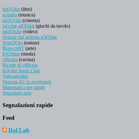
bhOOkii
(libri)
g/audio
(musica)
mOOvies
(cinema)
va'cche giOOkii
(giochi da tavolo)
mOOtube
(video)
Notizie dal sistema sOOlare
VerzOOra
(natura)
BraveART
(arte)
tOObino
(moda)
c00cina
(cucina)
Ricette di c00cina
hOOkii Sport Club
Videogiookii
Venezia 82: le recensioni
Matematica per adulti
Speculum artis
Segnalazioni rapide
Feed
Dal Lab