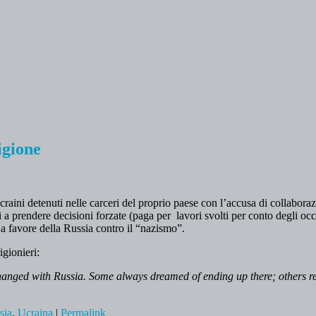
igione
craini detenuti nelle carceri del proprio paese con l’accusa di collabora
 a prendere decisioni forzate (paga per lavori svolti per conto degli occ
 a favore della Russia contro il “nazismo”.
igionieri:
ged with Russia. Some always dreamed of ending up there; others realis
sia
,
Ucraina
|
Permalink