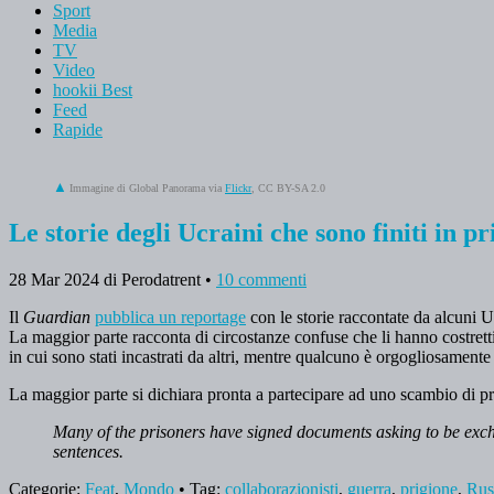
Sport
Media
TV
Video
hookii Best
Feed
Rapide
Immagine di Global Panorama via
Flickr
, CC BY-SA 2.0
Le storie degli Ucraini che sono finiti in pr
28 Mar 2024
di Perodatrent
•
10 commenti
Il
Guardian
pubblica un reportage
con le storie raccontate da alcuni U
La maggior parte racconta di circostanze confuse che li hanno costretti
in cui sono stati incastrati da altri, mentre qualcuno è orgogliosamente
La maggior parte si dichiara pronta a partecipare ad uno scambio di pr
Many of the prisoners have signed documents asking to be exchan
sentences.
Categorie:
Feat
,
Mondo
• Tag:
collaborazionisti
,
guerra
,
prigione
,
Rus