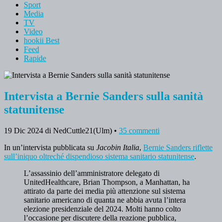
Sport
Media
TV
Video
hookii Best
Feed
Rapide
Intervista a Bernie Sanders sulla sanità
statunitense
19 Dic 2024
di NedCuttle21(Ulm)
•
35 commenti
In un’intervista pubblicata su
Jacobin Italia
,
Bernie Sanders riflette
sull’iniquo oltreché dispendioso sistema sanitario statunitense
.
L’assassinio dell’amministratore delegato di
UnitedHealthcare, Brian Thompson, a Manhattan, ha
attirato da parte dei media più attenzione sul sistema
sanitario americano di quanta ne abbia avuta l’intera
elezione presidenziale del 2024. Molti hanno colto
l’occasione per discutere della reazione pubblica,