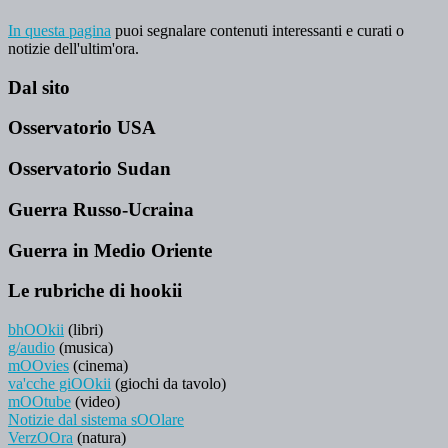
In questa pagina
puoi segnalare contenuti interessanti e curati o
notizie dell'ultim'ora.
Dal sito
Osservatorio USA
Osservatorio Sudan
Guerra Russo-Ucraina
Guerra in Medio Oriente
Le rubriche di hookii
bhOOkii
(libri)
g/audio
(musica)
mOOvies
(cinema)
va'cche giOOkii
(giochi da tavolo)
mOOtube
(video)
Notizie dal sistema sOOlare
VerzOOra
(natura)