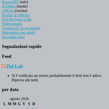
BraveART
(arte)
tOObino
(moda)
c00cina
(cucina)
Ricette di c00cina
hOOkii Sport Club
Videogiookii
Venezia 82: le recensioni
Matematica per adulti
Speculum artis
Segnalazioni rapide
Feed
Dal Lab
Si è verificato un errore; probabilmente il feed non è attivo.
Riprova più tardi.
per data
agosto 2026
L
M
M
G
V
S
D