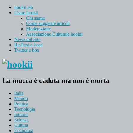
hookii lab
Usare hookii
Chi siamo
Come suggerire articoli
Moderazione
Associazione Culturale hookii
News dal Sito
Re-Post e Feed
Twitter e box
La mucca è caduta ma non è morta
Italia
Mondo
Politica
Tecnologia
Internet
Scienza
Cultura
Economia