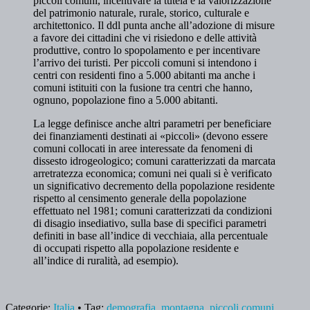
piccoli comuni, incentivare la tutela e la valorizzazione
del patrimonio naturale, rurale, storico, culturale e
architettonico. Il ddl punta anche all’adozione di misure
a favore dei cittadini che vi risiedono e delle attività
produttive, contro lo spopolamento e per incentivare
l’arrivo dei turisti. Per piccoli comuni si intendono i
centri con residenti fino a 5.000 abitanti ma anche i
comuni istituiti con la fusione tra centri che hanno,
ognuno, popolazione fino a 5.000 abitanti.
La legge definisce anche altri parametri per beneficiare
dei finanziamenti destinati ai «piccoli» (devono essere
comuni collocati in aree interessate da fenomeni di
dissesto idrogeologico; comuni caratterizzati da marcata
arretratezza economica; comuni nei quali si è verificato
un significativo decremento della popolazione residente
rispetto al censimento generale della popolazione
effettuato nel 1981; comuni caratterizzati da condizioni
di disagio insediativo, sulla base di specifici parametri
definiti in base all’indice di vecchiaia, alla percentuale
di occupati rispetto alla popolazione residente e
all’indice di ruralità, ad esempio).
Categorie:
Italia
• Tag:
demografia
,
montagna
,
piccoli comuni
,