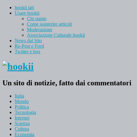
hookii lab
Usare hookii
Chi siamo
Come suggerire articoli
Moderazione
Associazione Culturale hookii
News dal Sito
Re-Post e Feed
Twitter e box
Un sito di notizie, fatto dai commentatori
Italia
Mondo
Politica
Tecnologia
Internet
Scienza
Cultura
Economia