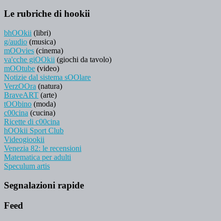
Le rubriche di hookii
bhOOkii
(libri)
g/audio
(musica)
mOOvies
(cinema)
va'cche giOOkii
(giochi da tavolo)
mOOtube
(video)
Notizie dal sistema sOOlare
VerzOOra
(natura)
BraveART
(arte)
tOObino
(moda)
c00cina
(cucina)
Ricette di c00cina
hOOkii Sport Club
Videogiookii
Venezia 82: le recensioni
Matematica per adulti
Speculum artis
Segnalazioni rapide
Feed