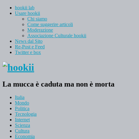
hookii lab
Usare hookii
Chi siamo
Come suggerire articoli
Moderazione
Associazione Culturale hookii
News dal Sito
Re-Post e Feed
Twitter e box
La mucca è caduta ma non è morta
Italia
Mondo
Politica
Tecnologia
Internet
Scienza
Cultura
Economia