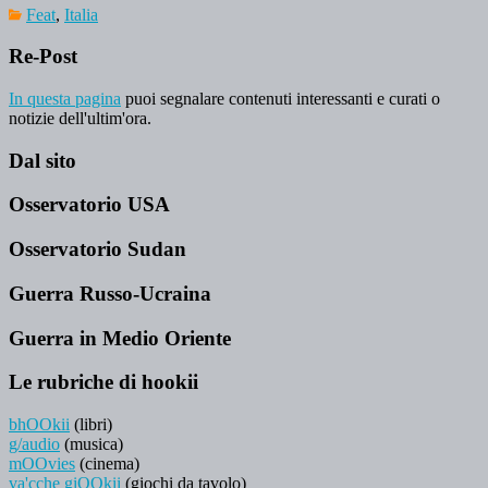
Feat
,
Italia
Re-Post
In questa pagina
puoi segnalare contenuti interessanti e curati o
notizie dell'ultim'ora.
Dal sito
Osservatorio USA
Osservatorio Sudan
Guerra Russo-Ucraina
Guerra in Medio Oriente
Le rubriche di hookii
bhOOkii
(libri)
g/audio
(musica)
mOOvies
(cinema)
va'cche giOOkii
(giochi da tavolo)