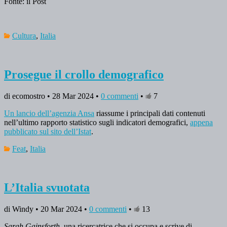
Fonte: il Post
Cultura
,
Italia
Prosegue il crollo demografico
di ecomostro • 28 Mar 2024 •
0 commenti
•
7
Un lancio dell’agenzia Ansa
riassume i principali dati contenuti
nell’ultimo rapporto statistico sugli indicatori demografici,
appena
pubblicato sul sito dell’Istat
.
Feat
,
Italia
L’Italia svuotata
di Windy • 20 Mar 2024 •
0 commenti
•
13
Sarah Gainsforth
,
una ricercatrice che si occupa e scrive di