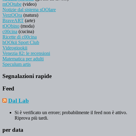
mOOtube
(video)
Notizie dal sistema sOOlare
VerzOOra
(natura)
BraveART
(arte)
tOObino
(moda)
c00cina
(cucina)
Ricette di c00cina
hOOkii Sport Club
Videogiookii
Venezia 82: le recensioni
Matematica per adulti
Speculum artis
Segnalazioni rapide
Feed
Dal Lab
Si è verificato un errore; probabilmente il feed non è attivo.
Riprova più tardi.
per data