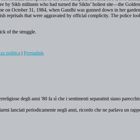
pree by Sikh militants who had turned the Sikhs’ holiest site—the Gol
me on October 31, 1984, when Gandhi was gunned down in her garden
lish reprisals that were aggravated by official complicity. The police l
k of the struggle.
za politica
|
Permalink