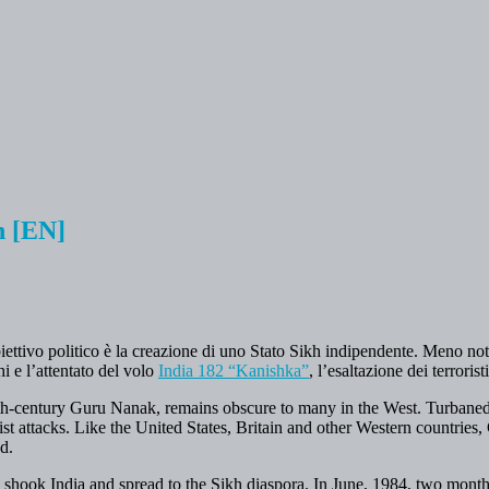
h [EN]
obiettivo politico è la creazione di uno Stato Sikh indipendente. Meno no
i e l’attentato del volo
India 182 “Kanishka”
, l’esaltazione dei terroris
 15th-century Guru Nanak, remains obscure to many in the West. Turba
rist attacks. Like the United States, Britain and other Western countri
d.
cy shook India and spread to the Sikh diaspora. In June, 1984, two mo