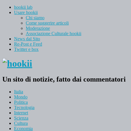
hookii lab
Usare hookii
Chi siamo
Come suggerire articoli
Moderazione
Associazione Culturale hookii
News dal Sito
Re-Post e Feed
Twitter e box
Un sito di notizie, fatto dai commentatori
Italia
Mondo
Politica
Tecnologia
Internet
Scienza
Cultura
Economia