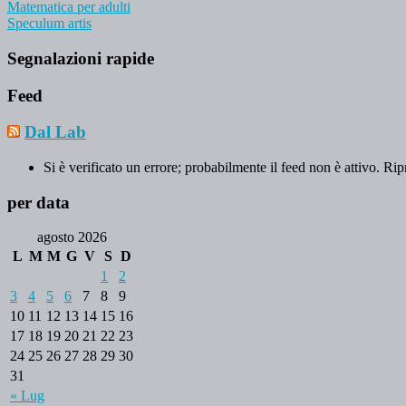
Matematica per adulti
Speculum artis
Segnalazioni rapide
Feed
Dal Lab
Si è verificato un errore; probabilmente il feed non è attivo. Rip
per data
agosto 2026
L
M
M
G
V
S
D
1
2
3
4
5
6
7
8
9
10
11
12
13
14
15
16
17
18
19
20
21
22
23
24
25
26
27
28
29
30
31
« Lug