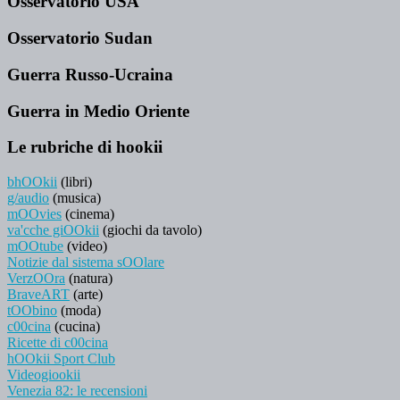
Osservatorio USA
Osservatorio Sudan
Guerra Russo-Ucraina
Guerra in Medio Oriente
Le rubriche di hookii
bhOOkii
(libri)
g/audio
(musica)
mOOvies
(cinema)
va'cche giOOkii
(giochi da tavolo)
mOOtube
(video)
Notizie dal sistema sOOlare
VerzOOra
(natura)
BraveART
(arte)
tOObino
(moda)
c00cina
(cucina)
Ricette di c00cina
hOOkii Sport Club
Videogiookii
Venezia 82: le recensioni