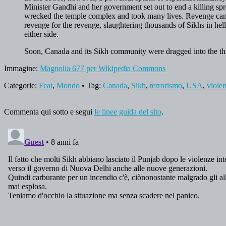
Minister Gandhi and her government set out to end a killing s
wrecked the temple complex and took many lives. Revenge ca
revenge for the revenge, slaughtering thousands of Sikhs in hel
either side.
Soon, Canada and its Sikh community were dragged into the thic
Immagine:
Magnolia 677 per Wikipedia Commons
Categorie:
Feat
,
Mondo
• Tag:
Canada
,
Sikh
,
terrorismo
,
USA
,
violen
Commenta qui sotto e segui
le linee guida del sito
.