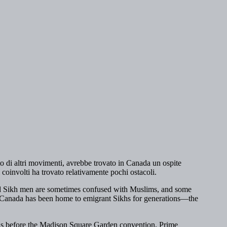
to di altri movimenti, avrebbe trovato in Canada un ospite
ti coinvolti ha trovato relativamente pochi ostacoli.
ned Sikh men are sometimes confused with Muslims, and some
es, Canada has been home to emigrant Sikhs for generations—the
nths before the Madison Square Garden convention, Prime