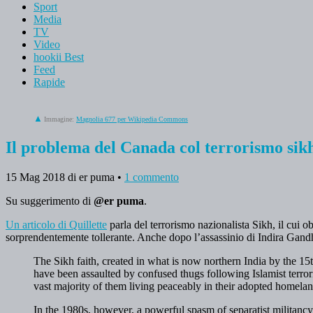
Sport
Media
TV
Video
hookii Best
Feed
Rapide
Immagine:
Magnolia 677 per Wikipedia Commons
Il problema del Canada col terrorismo sik
15 Mag 2018
di er puma
•
1 commento
Su suggerimento di
@er puma
.
Un articolo di Quillette
parla del terrorismo nazionalista Sikh, il cui 
sorprendentemente tollerante. Anche dopo l’assassinio di Indira Gandh
The Sikh faith, created in what is now northern India by the
have been assaulted by confused thugs following Islamist terro
vast majority of them living peaceably in their adopted homelan
In the 1980s, however, a powerful spasm of separatist militan