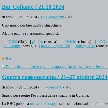
Bar Collante / 21.10.2024
di hookii • 21 Ott 2024 •
1396 commenti
•
0
Uno spazio per fare quattro chiacchiere.
Alcune pagine su argomenti specifici:
|
bhOOkii
(libri)
|
g/audio
(musica)
|
mOOvies
(cinema)
|
mOOtu
|
hOOkiitips
(consigli)
|
hOOkii Sport Club
|
Videogiookii
(consigl
Bar
Guerra russo-ucraina / 21–27 ottobre 2024
di hookii • 21 Ott 2024 •
457 commenti
•
0
Spazio per seguire l’evolversi della situazione in Ucraina.
La BBC pubblica
una serie di mappe
sulla situazione sui due fronti de