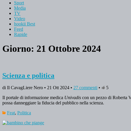
Sport
Media
TV
Video
hookii Best
Feed
Rapide
Giorno: 21 Ottobre 2024
Scienza e politica
di Il CavagLiere Nero • 21 Ott 2024 •
27 commenti
•
5
Il portale di informazione medica
Univadis
con un pezzo di Roberta V
possa danneggiare la fiducia del pubblico nella scienza.
Feat
,
Politica