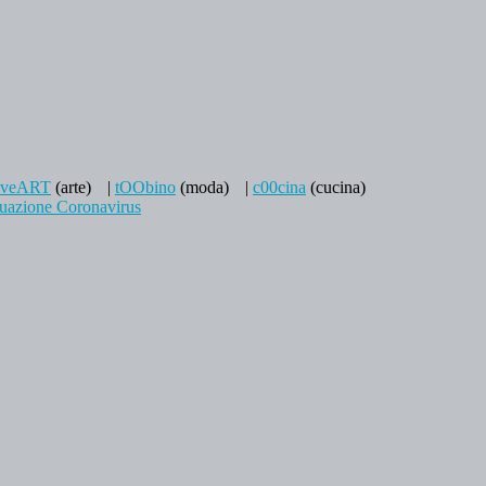
aveART
(arte)
|
tOObino
(moda)
|
c00cina
(cucina)
tuazione Coronavirus