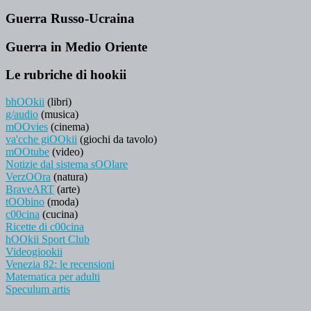
Guerra Russo-Ucraina
Guerra in Medio Oriente
Le rubriche di hookii
bhOOkii
(libri)
g/audio
(musica)
mOOvies
(cinema)
va'cche giOOkii
(giochi da tavolo)
mOOtube
(video)
Notizie dal sistema sOOlare
VerzOOra
(natura)
BraveART
(arte)
tOObino
(moda)
c00cina
(cucina)
Ricette di c00cina
hOOkii Sport Club
Videogiookii
Venezia 82: le recensioni
Matematica per adulti
Speculum artis