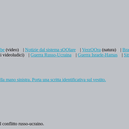
be
(video)
|
Notizie dal sistema sOOlare
|
VerzOOra
(natura)
|
Br
i videoludici)
|
Guerra Russo-Ucraina
|
Guerra Israele-Hamas
|
Si
l conflitto russo-ucraino.