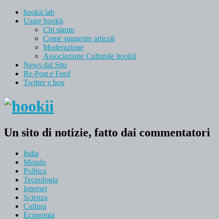
hookii lab
Usare hookii
Chi siamo
Come suggerire articoli
Moderazione
Associazione Culturale hookii
News dal Sito
Re-Post e Feed
Twitter e box
Un sito di notizie, fatto dai commentatori
Italia
Mondo
Politica
Tecnologia
Internet
Scienza
Cultura
Economia