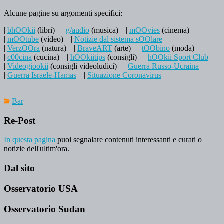
Alcune pagine su argomenti specifici:
|
bhOOkii
(libri)
|
g/audio
(musica)
|
mOOvies
(cinema)
|
mOOtube
(video)
|
Notizie dal sistema sOOlare
|
VerzOOra
(natura)
|
BraveART
(arte)
|
tOObino
(moda)
|
c00cina
(cucina)
|
hOOkiitips
(consigli)
|
hOOkii Sport Club
|
Videogiookii
(consigli videoludici)
|
Guerra Russo-Ucraina
|
Guerra Israele-Hamas
|
Situazione Coronavirus
Bar
Re-Post
In questa pagina
puoi segnalare contenuti interessanti e curati o
notizie dell'ultim'ora.
Dal sito
Osservatorio USA
Osservatorio Sudan