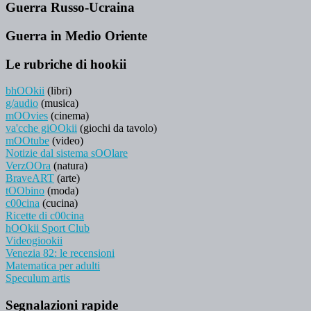
Guerra Russo-Ucraina
Guerra in Medio Oriente
Le rubriche di hookii
bhOOkii
(libri)
g/audio
(musica)
mOOvies
(cinema)
va'cche giOOkii
(giochi da tavolo)
mOOtube
(video)
Notizie dal sistema sOOlare
VerzOOra
(natura)
BraveART
(arte)
tOObino
(moda)
c00cina
(cucina)
Ricette di c00cina
hOOkii Sport Club
Videogiookii
Venezia 82: le recensioni
Matematica per adulti
Speculum artis
Segnalazioni rapide