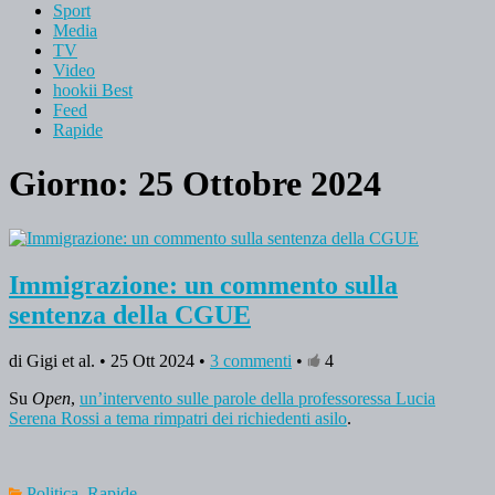
Sport
Media
TV
Video
hookii Best
Feed
Rapide
Giorno: 25 Ottobre 2024
Immigrazione: un commento sulla
sentenza della CGUE
di Gigi et al. • 25 Ott 2024 •
3 commenti
•
4
Su
Open
,
un’intervento sulle parole della professoressa Lucia
Serena Rossi a tema rimpatri dei richiedenti asilo
.
Politica
,
Rapide