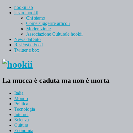
hookii lab
Usare hookii
Chi siamo
Come suggerire articoli
Moderazione
Associazione Culturale hookii
News dal Sito
Re-Post e Feed
Twitter e box
La mucca è caduta ma non è morta
Italia
Mondo
Politica
Tecnologia
Internet
Scienza
Cultura
Economia