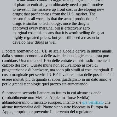
of pharmaceuticals, you ultimately need a profit motive
to invest in the massive up-front cost in developing new
drugs; that profit comes from the U.S. market. The
reason this all works is that the actual production of
drugs is similar to technology: once the drug is
approved every marginal pill is effectively zero
marginal cost; this means that it is worth selling drugs at
highly regulated prices, but you still need a reason to
develop new drugs as well.
Il potere normativo dell’UE su scala globale deriva in ultima analisi
dalla struttura economica delle aziende tecnologiche e questa può
cambiare. Una multa del 10% delle entrate cambia radicalmente il
calcolo dei costi. Queste multe non equivalgono ai costi di
progettazione e di hardware, ma sono più simili ai costi marginali. Il
costo marginale per servire l’UE è il valore atteso delle possibilità di
essere multati più di quanto si abbia guadagnato in un dato anno, e
per le grandi tecnologie quel prezzo sta aumentando.
Si prospetta secondo l’autore un futuro in cui alcune aziende
(probabilmente non Meta ed Apple, ma forse Nvidia)
abbandoneranno il mercato europeo. Intanto si è
già verificato
che
alcune funzionalità dell’iPhone siano state bloccate in Europa da
Apple, proprio per prevenire l’intervento del regolatore.