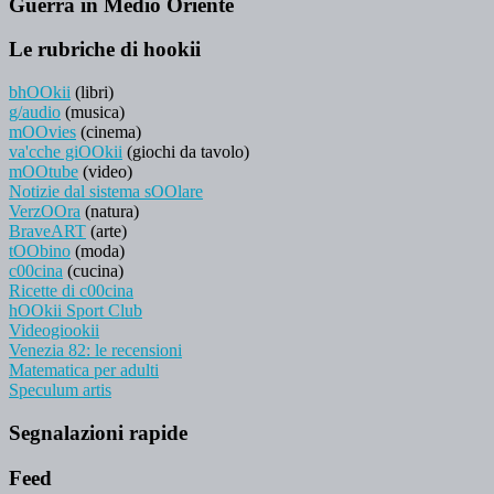
Guerra in Medio Oriente
Le rubriche di hookii
bhOOkii
(libri)
g/audio
(musica)
mOOvies
(cinema)
va'cche giOOkii
(giochi da tavolo)
mOOtube
(video)
Notizie dal sistema sOOlare
VerzOOra
(natura)
BraveART
(arte)
tOObino
(moda)
c00cina
(cucina)
Ricette di c00cina
hOOkii Sport Club
Videogiookii
Venezia 82: le recensioni
Matematica per adulti
Speculum artis
Segnalazioni rapide
Feed