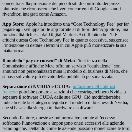
concentra sulla protezione dei piccoli siti di confronto dei prezzi
piuttosto che riconoscere che i veri concorrenti di Google sono i
rivenditori integrati come Amazon.
App Store:
Apple ha introdotto una “Core Technology Fee” per far
pagare agli sviluppatori le app fornite al di fuori dell’App Store, una
funzionalità richiesta dal Digital Markets Act. Il fatto che l’UE
critichi questa Core Technology Fee in quanto eccessiva, suggerisce
l’intenzione di dettare i termini in cui Apple può monetizzare la sua
piattaforma.
Il modello “pay or consent” di Meta:
l’insistenza della
Commissione affinché Meta offra un servizio “equivalente” con
annunci non personalizzati mina il modello di business di Meta, che
si basa sul valore più elevato della pubblicità personalizzata.
Separazione di NVIDIA e CUDA:
un’azione dell’antitrust
francese
potrebbe portare a sanzioni che costringerebbero Nvidia a
separare il software CUDA dalle sue GPU. Ciò modificherebbe
radicalmente la strategia integrata e il modello di business di Nvidia,
che si basa sulla sinergia tra hardware e software.
Secondo l’autore, queste azioni normative portate all’eccesso
soffocano l’innovazione e impongono oneri eccessivi alle aziende
tecnologiche. Dettando come le aziende possono monetizzare le loro