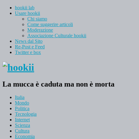
hookii lab
Usare hookii
Chi siamo
Come suggerire articoli
Moderazione
Associazione Culturale hookii
News dal Sito
Re-Post e Feed
Twitter e box
La mucca è caduta ma non è morta
Italia
Mondo
Politica
Tecnologia
Internet
Scienza
Cultura
Economia