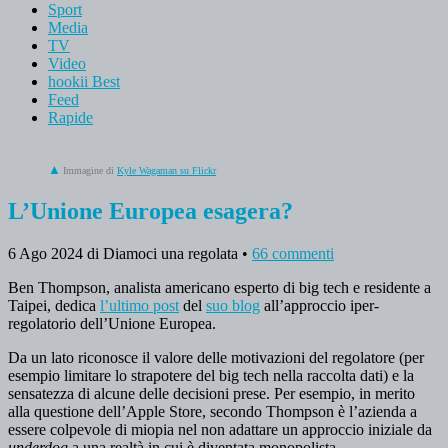
Sport
Media
TV
Video
hookii Best
Feed
Rapide
Immagine di
Kyle Wagaman su Flickr
L’Unione Europea esagera?
6 Ago 2024
di Diamoci una regolata
•
66 commenti
Ben Thompson, analista americano esperto di big tech e residente a
Taipei, dedica
l’ultimo post
del
suo blog
all’approccio iper-
regolatorio dell’Unione Europea.
Da un lato riconosce il valore delle motivazioni del regolatore (per
esempio limitare lo strapotere del big tech nella raccolta dati) e la
sensatezza di alcune delle decisioni prese. Per esempio, in merito
alla questione dell’Apple Store, secondo Thompson è l’azienda a
essere colpevole di miopia nel non adattare un approccio iniziale da
underdog
a una realtà in cui è diventata monopolista.