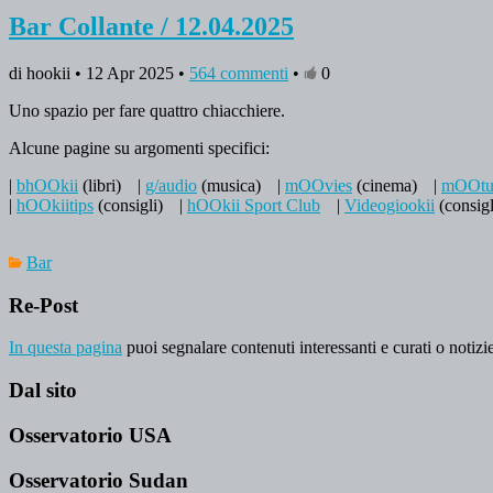
Bar Collante / 12.04.2025
di hookii • 12 Apr 2025 •
564 commenti
•
0
Uno spazio per fare quattro chiacchiere.
Alcune pagine su argomenti specifici:
|
bhOOkii
(libri)
|
g/audio
(musica)
|
mOOvies
(cinema)
|
mOOtu
|
hOOkiitips
(consigli)
|
hOOkii Sport Club
|
Videogiookii
(consigl
Bar
Re-Post
In questa pagina
puoi segnalare contenuti interessanti e curati o notizie
Dal sito
Osservatorio USA
Osservatorio Sudan