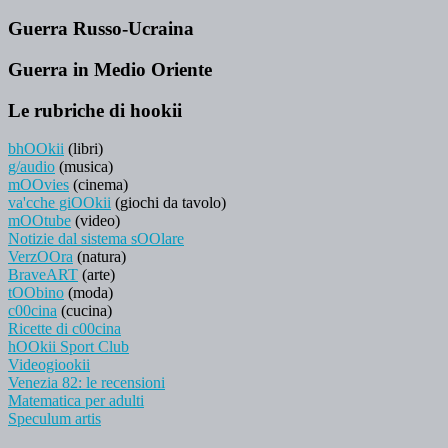
Guerra Russo-Ucraina
Guerra in Medio Oriente
Le rubriche di hookii
bhOOkii
(libri)
g/audio
(musica)
mOOvies
(cinema)
va'cche giOOkii
(giochi da tavolo)
mOOtube
(video)
Notizie dal sistema sOOlare
VerzOOra
(natura)
BraveART
(arte)
tOObino
(moda)
c00cina
(cucina)
Ricette di c00cina
hOOkii Sport Club
Videogiookii
Venezia 82: le recensioni
Matematica per adulti
Speculum artis