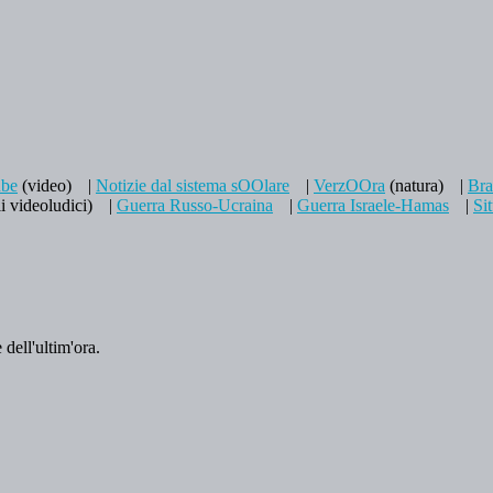
be
(video)
|
Notizie dal sistema sOOlare
|
VerzOOra
(natura)
|
Br
i videoludici)
|
Guerra Russo-Ucraina
|
Guerra Israele-Hamas
|
Si
 dell'ultim'ora.