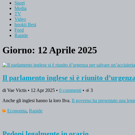
Sport
Media
TV
Video
hookii Best
Feed
Rapide
Giorno: 12 Aprile 2025
Il parlamento inglese si è riunito d’urgenz
di Vae Victis • 12 Apr 2025 •
0 commenti
•
3
Anche gli inglesi hanno la loro Ilva.
Il governo ha presentato una legge
Economia
,
Rapide
Pedoni legalmente in orario