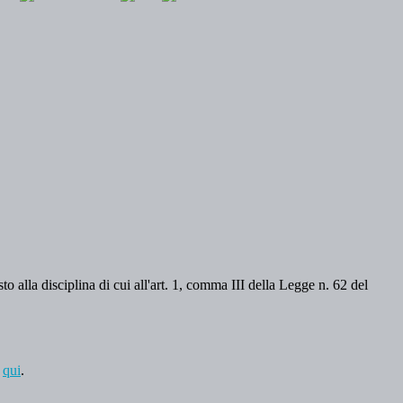
o alla disciplina di cui all'art. 1, comma III della Legge n. 62 del
a
qui
.