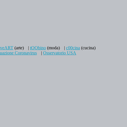
aveART
(arte)
|
tOObino
(moda)
|
c00cina
(cucina)
tuazione Coronavirus
|
Osservatorio USA