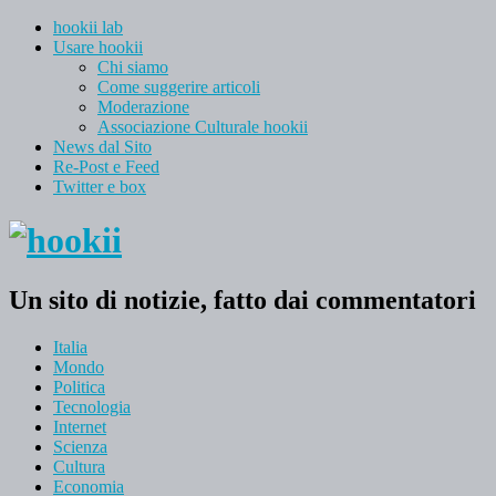
hookii lab
Usare hookii
Chi siamo
Come suggerire articoli
Moderazione
Associazione Culturale hookii
News dal Sito
Re-Post e Feed
Twitter e box
Un sito di notizie, fatto dai commentatori
Italia
Mondo
Politica
Tecnologia
Internet
Scienza
Cultura
Economia