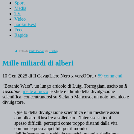
Sport
Media
TV
Video
hookii Best
Feed
Rapide
Foto di
Thilo Becker
da
Pixabay
Mille miliardi di alberi
10 Gen 2025
di Il CavagLiere Nero x verzOOra
•
59 commenti
“Botanic Wars”, un lungo articolo di Luigi Torreggiani uscito su
Il
Tascabile,
mette a fuoco
le sfide e i limiti della divulgazione
scientifica, concentrandosi su Stefano Mancuso, un noto botanico e
divulgatore.
Quello della divulgazione scientifica è un mestiere assai
complicato. Riuscire a solleticare l’interesse su temi
spesso difficili, percepiti come troppo distanti dalla vita
comune e poco appetibili per il mondo
dell’informazione, richiede capacità, metodo, dedizione,