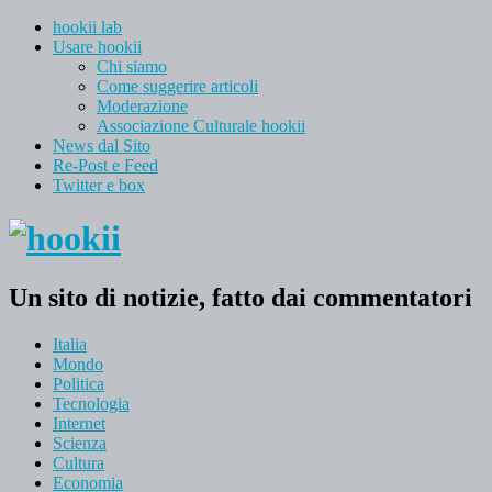
hookii lab
Usare hookii
Chi siamo
Come suggerire articoli
Moderazione
Associazione Culturale hookii
News dal Sito
Re-Post e Feed
Twitter e box
Un sito di notizie, fatto dai commentatori
Italia
Mondo
Politica
Tecnologia
Internet
Scienza
Cultura
Economia