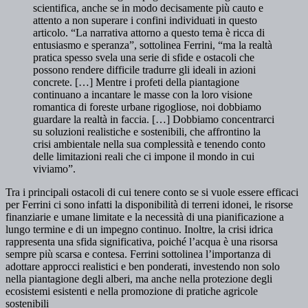
scientifica, anche se in modo decisamente più cauto e
attento a non superare i confini individuati in questo
articolo. “La narrativa attorno a questo tema è ricca di
entusiasmo e speranza”, sottolinea Ferrini, “ma la realtà
pratica spesso svela una serie di sfide e ostacoli che
possono rendere difficile tradurre gli ideali in azioni
concrete. […] Mentre i profeti della piantagione
continuano a incantare le masse con la loro visione
romantica di foreste urbane rigogliose, noi dobbiamo
guardare la realtà in faccia. […] Dobbiamo concentrarci
su soluzioni realistiche e sostenibili, che affrontino la
crisi ambientale nella sua complessità e tenendo conto
delle limitazioni reali che ci impone il mondo in cui
viviamo”.
Tra i principali ostacoli di cui tenere conto se si vuole essere efficaci
per Ferrini ci sono infatti la disponibilità di terreni idonei, le risorse
finanziarie e umane limitate e la necessità di una pianificazione a
lungo termine e di un impegno continuo. Inoltre, la crisi idrica
rappresenta una sfida significativa, poiché l’acqua è una risorsa
sempre più scarsa e contesa. Ferrini sottolinea l’importanza di
adottare approcci realistici e ben ponderati, investendo non solo
nella piantagione degli alberi, ma anche nella protezione degli
ecosistemi esistenti e nella promozione di pratiche agricole
sostenibili