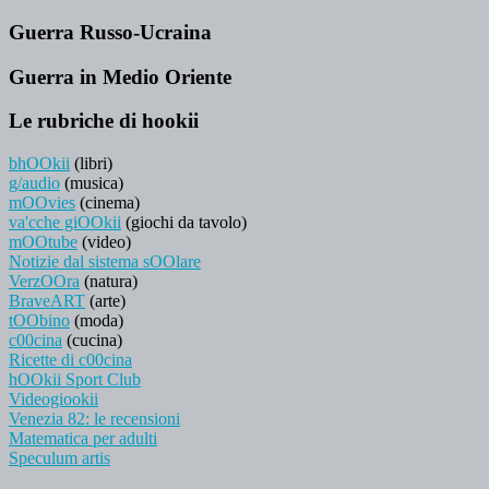
Guerra Russo-Ucraina
Guerra in Medio Oriente
Le rubriche di hookii
bhOOkii
(libri)
g/audio
(musica)
mOOvies
(cinema)
va'cche giOOkii
(giochi da tavolo)
mOOtube
(video)
Notizie dal sistema sOOlare
VerzOOra
(natura)
BraveART
(arte)
tOObino
(moda)
c00cina
(cucina)
Ricette di c00cina
hOOkii Sport Club
Videogiookii
Venezia 82: le recensioni
Matematica per adulti
Speculum artis