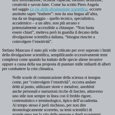
creatività e savoir-faire. Come ha scritto Piero Angela
nel saggio
Le vie della divulgazione scientifica
, occorre
anzitutto saper “tradurre”: non da una lingua all’altra,
ma da un linguaggio – quello tecnico, specialistico,
accademico – a un altro, non più arcano e
potenzialmente accessibile a chiunque. “Non basta
essere chiari”, metteva però in guardia il decano della
divulgazione scientifica italiana, “bisogna riuscire a
coinvolgere l’emotività”.
Stefano Mancuso è stato più volte criticato per aver superato i limiti
della divulgazione scientifica, semplificando eccessivamente temi
complessi come quando ha trattato delle specie aliene invasive
oppure a causa della sua proposta di piantare mille miliardi di alberi
per combattere la crisi climatica.
Nelle scuole di comunicazione della scienza si insegna
come, per “coinvolgere l’emotività”, occorra andare
dritti al punto, utilizzare storie e metafore, aneddoti
anche personali e narrazioni ricche di fascino, attraverso
uno stile non sempre in linea con il freddo rigore,
contenutistico e terminologico, tipico dell’accademia.
Al tempo stesso è però rischioso, per non dire
deontologicamente scorretto, su temi scientifici di
grande peso per la vita delle persone e degli ecosistemi