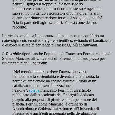
naturali, spingersi troppo in là e non saperlo
riconoscere, come per altro ricorda lo stesso Angela nel
suo saggio invitando i ricercatori-divulgatori a “farsi in
quattro per dimostrare dove forse si è sbagliato”, poiché
“ciò fa parte dell’agire scientifico” così come del suo
racconto.
L’articolo sottolinea l’importanza di mantenere un equilibrio tra
coinvolgimento emotivo e rigore scientifico, evitando di banalizzare
o distorcere la realtà per rendere i messaggi più accattivanti.
Il Tascabile
riporta anche l’opinione di Francesco Ferrini, collega di
Stefano Mancuso all’Università di Firenze, in un suo pezzo per
l’
Accademia dei Georgofili
:
“Nel mondo moderno, dove l’attenzione verso
l’ambiente e la sostenibilità è diventata una priorità, la
narrativa ambientale ha spesso assunto il ruolo di un
catalizzatore per la sensibilizzazione e
l’azione”,
spiega
Francesco Ferrini in un articolo
pubblicato dall’Accademia dei Georgofili dedicato
proprio alla proposta di piantare alberi per amore del
pianeta. Ferrini, come Mancuso, è ordinario di
Arboricoltura e Coltivazioni Arboree all’Università di
Firenze ed è anch’egli impegnato nella divulgazione