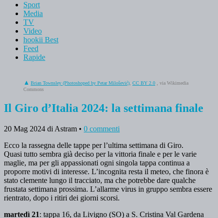
Sport
Media
TV
Video
hookii Best
Feed
Rapide
Brian Townsley (Photoshoped by Petar Milošević)
,
CC BY 2.0
, via Wikimedia
Commons
Il Giro d’Italia 2024: la settimana finale
20 Mag 2024
di Astram
•
0 commenti
Ecco la rassegna delle tappe per l’ultima settimana di Giro.
Quasi tutto sembra già deciso per la vittoria finale e per le varie
maglie, ma per gli appassionati ogni singola tappa continua a
proporre motivi di interesse. L’incognita resta il meteo, che finora è
stato clemente lungo il tracciato, ma che potrebbe dare qualche
frustata settimana prossima. L’allarme virus in gruppo sembra essere
rientrato, dopo i ritiri dei giorni scorsi.
martedì 21
: tappa 16, da Livigno (SO) a S. Cristina Val Gardena