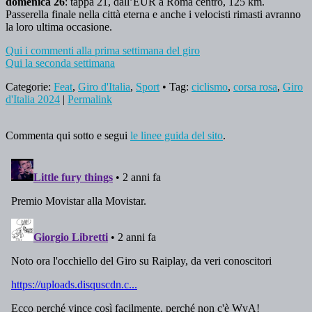
domenica 26
: tappa 21, dall’EUR a Roma centro, 125 km.
Passerella finale nella città eterna e anche i velocisti rimasti avranno
la loro ultima occasione.
Qui i commenti alla prima settimana del giro
Qui la seconda settimana
Categorie:
Feat
,
Giro d'Italia
,
Sport
• Tag:
ciclismo
,
corsa rosa
,
Giro
d'Italia 2024
|
Permalink
Commenta qui sotto e segui
le linee guida del sito
.