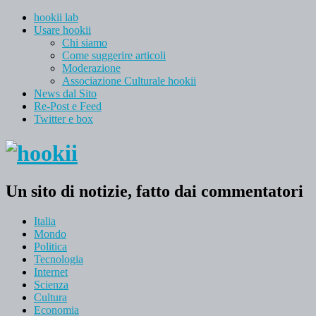
hookii lab
Usare hookii
Chi siamo
Come suggerire articoli
Moderazione
Associazione Culturale hookii
News dal Sito
Re-Post e Feed
Twitter e box
Un sito di notizie, fatto dai commentatori
Italia
Mondo
Politica
Tecnologia
Internet
Scienza
Cultura
Economia