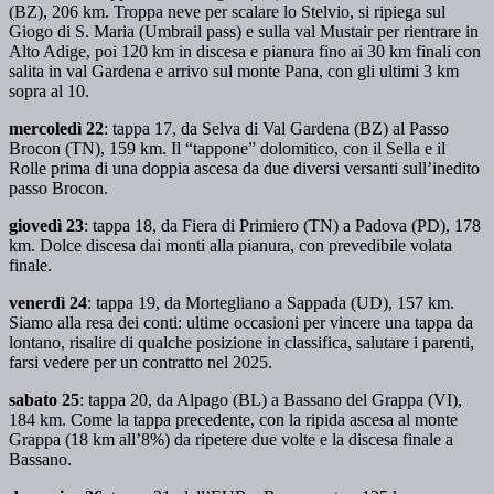
(BZ), 206 km. Troppa neve per scalare lo Stelvio, si ripiega sul
Giogo di S. Maria (Umbrail pass) e sulla val Mustair per rientrare in
Alto Adige, poi 120 km in discesa e pianura fino ai 30 km finali con
salita in val Gardena e arrivo sul monte Pana, con gli ultimi 3 km
sopra al 10.
mercoledì 22
: tappa 17, da Selva di Val Gardena (BZ) al Passo
Brocon (TN), 159 km. Il “tappone” dolomitico, con il Sella e il
Rolle prima di una doppia ascesa da due diversi versanti sull’inedito
passo Brocon.
giovedì 23
: tappa 18, da Fiera di Primiero (TN) a Padova (PD), 178
km. Dolce discesa dai monti alla pianura, con prevedibile volata
finale.
venerdì 24
: tappa 19, da Mortegliano a Sappada (UD), 157 km.
Siamo alla resa dei conti: ultime occasioni per vincere una tappa da
lontano, risalire di qualche posizione in classifica, salutare i parenti,
farsi vedere per un contratto nel 2025.
sabato 25
: tappa 20, da Alpago (BL) a Bassano del Grappa (VI),
184 km. Come la tappa precedente, con la ripida ascesa al monte
Grappa (18 km all’8%) da ripetere due volte e la discesa finale a
Bassano.