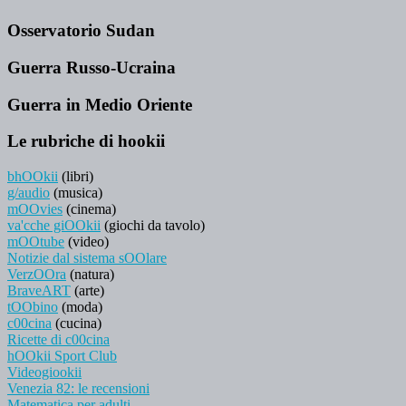
Osservatorio Sudan
Guerra Russo-Ucraina
Guerra in Medio Oriente
Le rubriche di hookii
bhOOkii
(libri)
g/audio
(musica)
mOOvies
(cinema)
va'cche giOOkii
(giochi da tavolo)
mOOtube
(video)
Notizie dal sistema sOOlare
VerzOOra
(natura)
BraveART
(arte)
tOObino
(moda)
c00cina
(cucina)
Ricette di c00cina
hOOkii Sport Club
Videogiookii
Venezia 82: le recensioni
Matematica per adulti