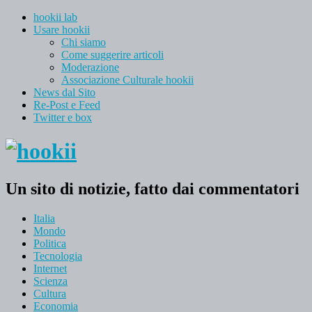
hookii lab
Usare hookii
Chi siamo
Come suggerire articoli
Moderazione
Associazione Culturale hookii
News dal Sito
Re-Post e Feed
Twitter e box
Un sito di notizie, fatto dai commentatori
Italia
Mondo
Politica
Tecnologia
Internet
Scienza
Cultura
Economia