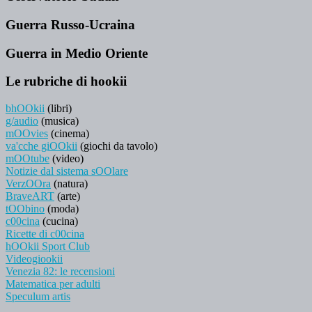
Guerra Russo-Ucraina
Guerra in Medio Oriente
Le rubriche di hookii
bhOOkii
(libri)
g/audio
(musica)
mOOvies
(cinema)
va'cche giOOkii
(giochi da tavolo)
mOOtube
(video)
Notizie dal sistema sOOlare
VerzOOra
(natura)
BraveART
(arte)
tOObino
(moda)
c00cina
(cucina)
Ricette di c00cina
hOOkii Sport Club
Videogiookii
Venezia 82: le recensioni
Matematica per adulti
Speculum artis