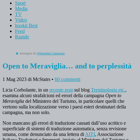
Sport
Media
TV
Video
hookii Best
Feed
Rapide
Immagine da
Wikimedia Commons
.
Open to Meraviglia… and to perplessità
1 Mag 2023
di McStairs
•
60 commenti
Licia Corbolante, in un
recente post
sul blog
Terminologia etc.
,
esamina alcuni strafalcioni ed errori della campagna
Open to
Meraviglia
del Ministero del Turismo, in particolare quelli che
vertono sulla localizzazione verso i paesi esteri destinatari della
campagna, ma non solo.
Non mancano gli errori di traduzione causati dall’uso acritico e
superficiale di sistemi di traduzione automatica, senza revisione
umana, come denunciato da una lettera di
AITI
, Associazione
Italiana Traduttori e Interpreti, inviata al Ministero del Turismo e