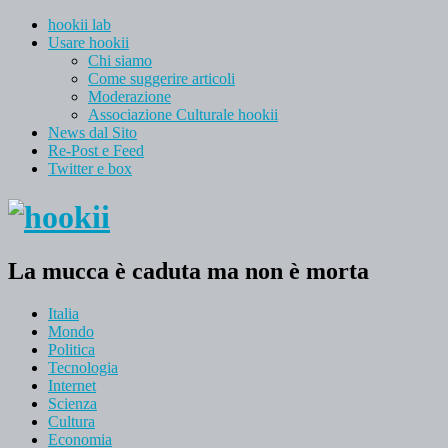
hookii lab
Usare hookii
Chi siamo
Come suggerire articoli
Moderazione
Associazione Culturale hookii
News dal Sito
Re-Post e Feed
Twitter e box
La mucca è caduta ma non è morta
Italia
Mondo
Politica
Tecnologia
Internet
Scienza
Cultura
Economia