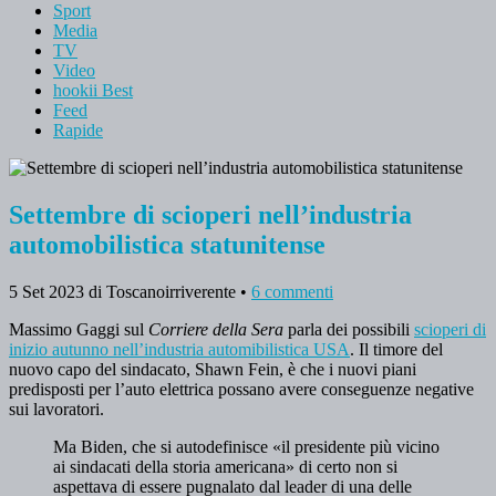
Sport
Media
TV
Video
hookii Best
Feed
Rapide
Settembre di scioperi nell’industria
automobilistica statunitense
5 Set 2023
di Toscanoirriverente
•
6 commenti
Massimo Gaggi sul
Corriere della Sera
parla dei possibili
scioperi di
inizio autunno nell’industria automibilistica USA
. Il timore del
nuovo capo del sindacato, Shawn Fein, è che i nuovi piani
predisposti per l’auto elettrica possano avere conseguenze negative
sui lavoratori.
Ma Biden, che si autodefinisce «il presidente più vicino
ai sindacati della storia americana» di certo non si
aspettava di essere pugnalato dal leader di una delle