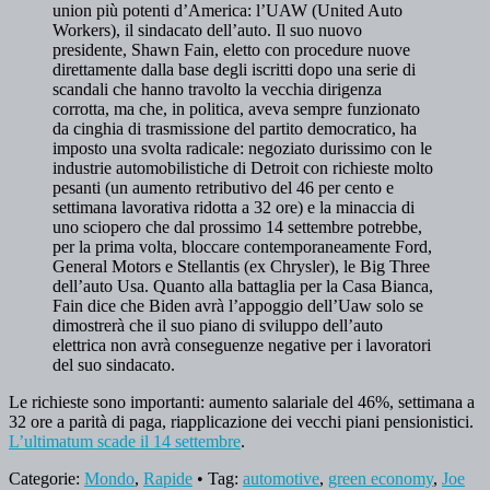
union più potenti d’America: l’UAW (United Auto
Workers), il sindacato dell’auto. Il suo nuovo
presidente, Shawn Fain, eletto con procedure nuove
direttamente dalla base degli iscritti dopo una serie di
scandali che hanno travolto la vecchia dirigenza
corrotta, ma che, in politica, aveva sempre funzionato
da cinghia di trasmissione del partito democratico, ha
imposto una svolta radicale: negoziato durissimo con le
industrie automobilistiche di Detroit con richieste molto
pesanti (un aumento retributivo del 46 per cento e
settimana lavorativa ridotta a 32 ore) e la minaccia di
uno sciopero che dal prossimo 14 settembre potrebbe,
per la prima volta, bloccare contemporaneamente Ford,
General Motors e Stellantis (ex Chrysler), le Big Three
dell’auto Usa. Quanto alla battaglia per la Casa Bianca,
Fain dice che Biden avrà l’appoggio dell’Uaw solo se
dimostrerà che il suo piano di sviluppo dell’auto
elettrica non avrà conseguenze negative per i lavoratori
del suo sindacato.
Le richieste sono importanti: aumento salariale del 46%, settimana a
32 ore a parità di paga, riapplicazione dei vecchi piani pensionistici.
L’ultimatum scade il 14 settembre
.
Categorie:
Mondo
,
Rapide
• Tag:
automotive
,
green economy
,
Joe