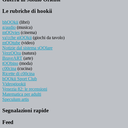
Le rubriche di hookii
bhOOkii
(libri)
g/audio
(musica)
mOOvies
(cinema)
va'cche giOOkii
(giochi da tavolo)
mOOtube
(video)
Notizie dal sistema sOOlare
VerzOOra
(natura)
BraveART
(arte)
tOObino
(moda)
c00cina
(cucina)
Ricette di c00cina
hOOkii Sport Club
Videogiookii
Venezia 82: le recensioni
Matematica per adulti
Speculum artis
Segnalazioni rapide
Feed