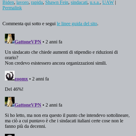
Biden
,
lavoro
,
rapida
,
Shawn Fein
,
sindacati
,
u.s.a.
,
UAW
|
Permalink
Commenta qui sotto e segui
le linee guida del sito
.