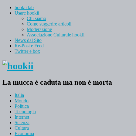
hookii lab
Usare hookii
Chi siamo
Come suggerire articoli
Moderazione
Associazione Culturale hookii
News dal Sito
Re-Post e Feed
Twitter e box
La mucca è caduta ma non è morta
Italia
Mondo
Politica
Tecnologia
Internet
Scienza
Cultura
Economia