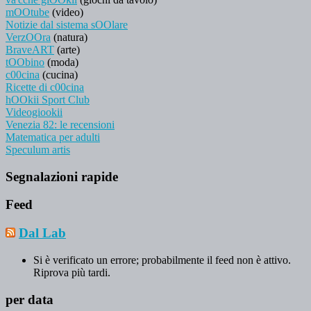
mOOtube
(video)
Notizie dal sistema sOOlare
VerzOOra
(natura)
BraveART
(arte)
tOObino
(moda)
c00cina
(cucina)
Ricette di c00cina
hOOkii Sport Club
Videogiookii
Venezia 82: le recensioni
Matematica per adulti
Speculum artis
Segnalazioni rapide
Feed
Dal Lab
Si è verificato un errore; probabilmente il feed non è attivo.
Riprova più tardi.
per data