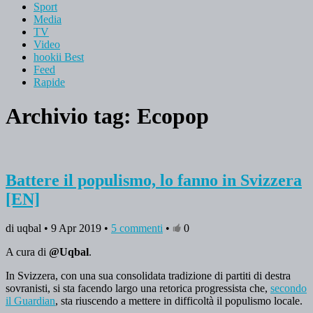
Sport
Media
TV
Video
hookii Best
Feed
Rapide
Archivio tag:
Ecopop
Battere il populismo, lo fanno in Svizzera
[EN]
di uqbal • 9 Apr 2019 •
5 commenti
•
0
A cura di
@Uqbal
.
In Svizzera, con una sua consolidata tradizione di partiti di destra
sovranisti, si sta facendo largo una retorica progressista che,
secondo
il Guardian
, sta riuscendo a mettere in difficoltà il populismo locale.