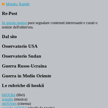
Mondo
,
Rapide
Re-Post
In questa pagina
puoi segnalare contenuti interessanti e curati o
notizie dell'ultim'ora.
Dal sito
Osservatorio USA
Osservatorio Sudan
Guerra Russo-Ucraina
Guerra in Medio Oriente
Le rubriche di hookii
bhOOkii
(libri)
g/audio
(musica)
mOOvies
(cinema)
va'cche giOOkii
(giochi da tavolo)