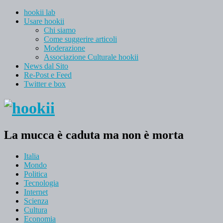
hookii lab
Usare hookii
Chi siamo
Come suggerire articoli
Moderazione
Associazione Culturale hookii
News dal Sito
Re-Post e Feed
Twitter e box
La mucca è caduta ma non è morta
Italia
Mondo
Politica
Tecnologia
Internet
Scienza
Cultura
Economia