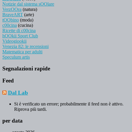
Notizie dal sistema sOOlare
VerzOOra
(natura)
BraveART
(arte)
tOObino
(moda)
c00cina
(cucina)
Ricette di c00cina
hOOkii Sport Club
Videogiookii
Venezia 82: le recensioni
Matematica per adulti
Speculum artis
Segnalazioni rapide
Feed
Dal Lab
Si è verificato un errore; probabilmente il feed non è attivo.
Riprova più tardi.
per data