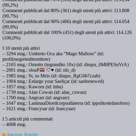
(99,2%)
Commenti pubblicati dal 80% (361) degli utenti più attivi: 113.808
(99,7%)
Commenti pubblicati dal 90% (406) degli utenti più attivi: 114.054
(99,9%)
Commenti pubblicati dal 100% (451) degli utenti più attivi: 114.126
(100,0%)
I 10 utenti più attivi
– 3294 msg.: Umberto Oca aka “Mago Mafioso” (id:
profilosegretoditornitore)
– 2165 msg.: Omotto (ingrandito 10x) (id: disqus_0M8PESuVrA)
– 2001 msg.: oloaP
🤍
♥️
(id: olo_d)
– 1985 msg.: Si, so Meis (id: disqus_RgG667czab)
– 1904 msg.: Enlarge your Saeliçar (id: saelrenewed)
– 1857 msg.: Kaworu (id: lnba)
– 1739 msg.: Alan Cowan (id: alan_cowan)
– 1700 msg.: Angvarr (id: angvarr)
– 1647 msg.: LanimaaDioeilcorpoallaterra (id: ippolitostefanoforo)
– 1621 msg.: Francysar (id: francysar)
I 5 articoli più commentati
– 4008 msg.
Internet
,
Rapide