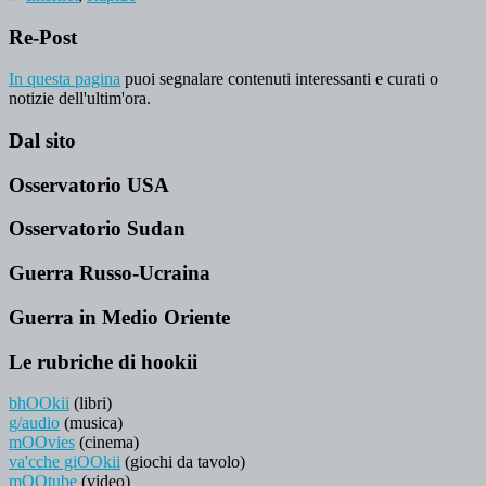
Re-Post
In questa pagina
puoi segnalare contenuti interessanti e curati o
notizie dell'ultim'ora.
Dal sito
Osservatorio USA
Osservatorio Sudan
Guerra Russo-Ucraina
Guerra in Medio Oriente
Le rubriche di hookii
bhOOkii
(libri)
g/audio
(musica)
mOOvies
(cinema)
va'cche giOOkii
(giochi da tavolo)
mOOtube
(video)