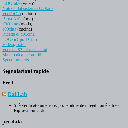
mOOtube
(video)
Notizie dal sistema sOOlare
VerzOOra
(natura)
BraveART
(arte)
tOObino
(moda)
c00cina
(cucina)
Ricette di c00cina
hOOkii Sport Club
Videogiookii
Venezia 82: le recensioni
Matematica per adulti
Speculum artis
Segnalazioni rapide
Feed
Dal Lab
Si è verificato un errore; probabilmente il feed non è attivo.
Riprova più tardi.
per data