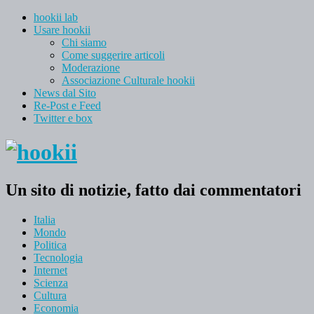
hookii lab
Usare hookii
Chi siamo
Come suggerire articoli
Moderazione
Associazione Culturale hookii
News dal Sito
Re-Post e Feed
Twitter e box
Un sito di notizie, fatto dai commentatori
Italia
Mondo
Politica
Tecnologia
Internet
Scienza
Cultura
Economia