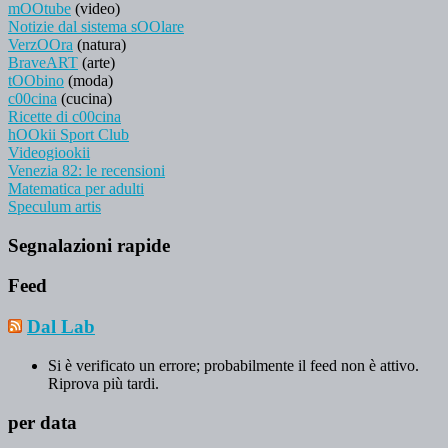
mOOtube
(video)
Notizie dal sistema sOOlare
VerzOOra
(natura)
BraveART
(arte)
tOObino
(moda)
c00cina
(cucina)
Ricette di c00cina
hOOkii Sport Club
Videogiookii
Venezia 82: le recensioni
Matematica per adulti
Speculum artis
Segnalazioni rapide
Feed
Dal Lab
Si è verificato un errore; probabilmente il feed non è attivo.
Riprova più tardi.
per data