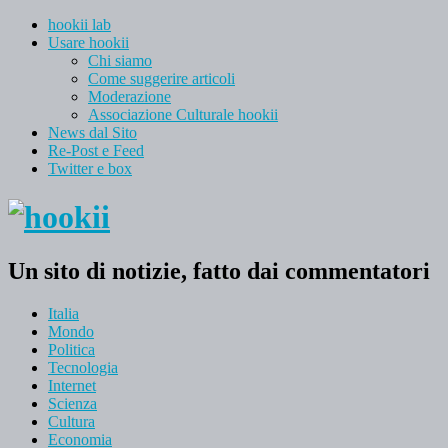
hookii lab
Usare hookii
Chi siamo
Come suggerire articoli
Moderazione
Associazione Culturale hookii
News dal Sito
Re-Post e Feed
Twitter e box
Un sito di notizie, fatto dai commentatori
Italia
Mondo
Politica
Tecnologia
Internet
Scienza
Cultura
Economia