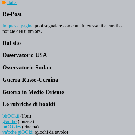
Italia
Re-Post
In questa pagina
puoi segnalare contenuti interessanti e curati o
notizie dell'ultim'ora.
Dal sito
Osservatorio USA
Osservatorio Sudan
Guerra Russo-Ucraina
Guerra in Medio Oriente
Le rubriche di hookii
bhOOkii
(libri)
g/audio
(musica)
mOOvies
(cinema)
va'cche giOOkii
(giochi da tavolo)