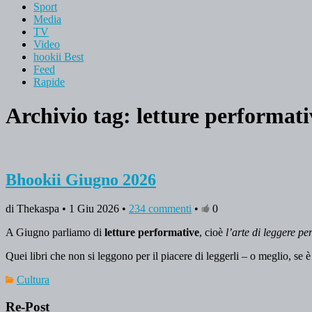
Sport
Media
TV
Video
hookii Best
Feed
Rapide
Archivio tag:
letture performati
Bhookii Giugno 2026
di Thekaspa • 1 Giu 2026 •
234 commenti
•
0
A Giugno parliamo di
letture performative
, cioè
l’arte di leggere p
Quei libri che non si leggono per il piacere di leggerli – o meglio, se è 
Cultura
Re-Post