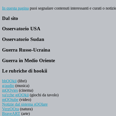
In questa pagina
puoi segnalare contenuti interessanti e curati o notizie
Dal sito
Osservatorio USA
Osservatorio Sudan
Guerra Russo-Ucraina
Guerra in Medio Oriente
Le rubriche di hookii
bhOOkii
(libri)
g/audio
(musica)
mOOvies
(cinema)
va'cche giOOkii
(giochi da tavolo)
mOOtube
(video)
Notizie dal sistema sOOlare
VerzOOra
(natura)
BraveART
(arte)