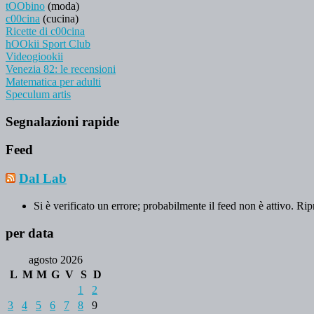
tOObino
(moda)
c00cina
(cucina)
Ricette di c00cina
hOOkii Sport Club
Videogiookii
Venezia 82: le recensioni
Matematica per adulti
Speculum artis
Segnalazioni rapide
Feed
Dal Lab
Si è verificato un errore; probabilmente il feed non è attivo. Rip
per data
agosto 2026
L
M
M
G
V
S
D
1
2
3
4
5
6
7
8
9