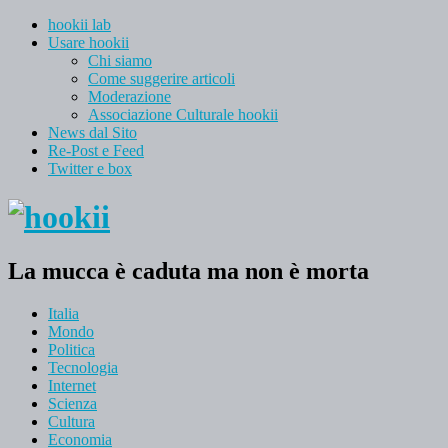
hookii lab
Usare hookii
Chi siamo
Come suggerire articoli
Moderazione
Associazione Culturale hookii
News dal Sito
Re-Post e Feed
Twitter e box
La mucca è caduta ma non è morta
Italia
Mondo
Politica
Tecnologia
Internet
Scienza
Cultura
Economia