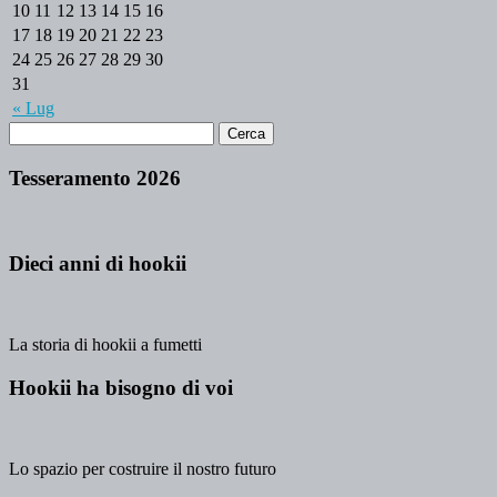
10
11
12
13
14
15
16
17
18
19
20
21
22
23
24
25
26
27
28
29
30
31
« Lug
Tesseramento 2026
Dieci anni di hookii
La storia di hookii a fumetti
Hookii ha bisogno di voi
Lo spazio per costruire il nostro futuro