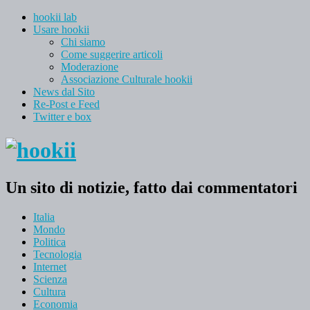
hookii lab
Usare hookii
Chi siamo
Come suggerire articoli
Moderazione
Associazione Culturale hookii
News dal Sito
Re-Post e Feed
Twitter e box
Un sito di notizie, fatto dai commentatori
Italia
Mondo
Politica
Tecnologia
Internet
Scienza
Cultura
Economia