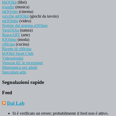
bhOOkii
(libri)
g/audio
(musica)
mOOvies
(cinema)
va'cche giOOkii
(giochi da tavolo)
mOOtube
(video)
Notizie dal sistema sOOlare
VerzOOra
(natura)
BraveART
(arte)
tOObino
(moda)
c00cina
(cucina)
Ricette di c00cina
hOOkii Sport Club
Videogiookii
Venezia 82: le recensioni
Matematica per adulti
Speculum artis
Segnalazioni rapide
Feed
Dal Lab
Si è verificato un errore; probabilmente il feed non è attivo.