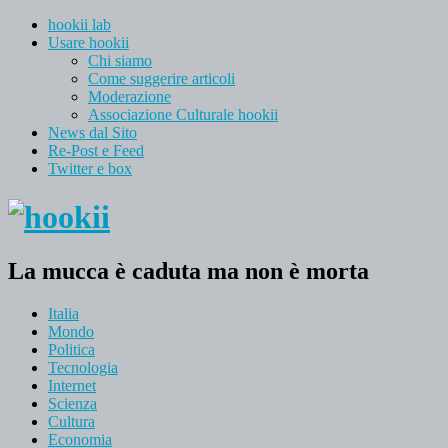
hookii lab
Usare hookii
Chi siamo
Come suggerire articoli
Moderazione
Associazione Culturale hookii
News dal Sito
Re-Post e Feed
Twitter e box
La mucca è caduta ma non è morta
Italia
Mondo
Politica
Tecnologia
Internet
Scienza
Cultura
Economia