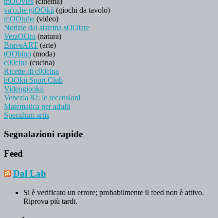
mOOvies
(cinema)
va'cche giOOkii
(giochi da tavolo)
mOOtube
(video)
Notizie dal sistema sOOlare
VerzOOra
(natura)
BraveART
(arte)
tOObino
(moda)
c00cina
(cucina)
Ricette di c00cina
hOOkii Sport Club
Videogiookii
Venezia 82: le recensioni
Matematica per adulti
Speculum artis
Segnalazioni rapide
Feed
Dal Lab
Si è verificato un errore; probabilmente il feed non è attivo.
Riprova più tardi.