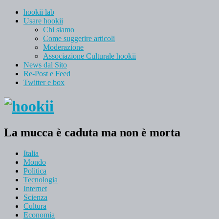
hookii lab
Usare hookii
Chi siamo
Come suggerire articoli
Moderazione
Associazione Culturale hookii
News dal Sito
Re-Post e Feed
Twitter e box
La mucca è caduta ma non è morta
Italia
Mondo
Politica
Tecnologia
Internet
Scienza
Cultura
Economia