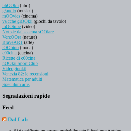
bhOOkii
(libri)
g/audio
(musica)
mOOvies
(cinema)
va'cche giOOkii
(giochi da tavolo)
mOOtube
(video)
Notizie dal sistema sOOlare
VerzOOra
(natura)
BraveART
(arte)
tOObino
(moda)
c00cina
(cucina)
Ricette di c00cina
hOOkii Sport Club
Videogiookii
Venezia 82: le recensioni
Matematica per adulti
Speculum artis
Segnalazioni rapide
Feed
Dal Lab
Si è verificato un errore; probabilmente il feed non è attivo.