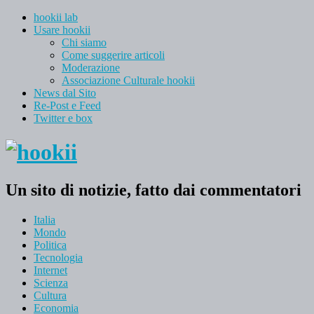
hookii lab
Usare hookii
Chi siamo
Come suggerire articoli
Moderazione
Associazione Culturale hookii
News dal Sito
Re-Post e Feed
Twitter e box
Un sito di notizie, fatto dai commentatori
Italia
Mondo
Politica
Tecnologia
Internet
Scienza
Cultura
Economia