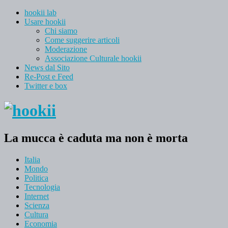
hookii lab
Usare hookii
Chi siamo
Come suggerire articoli
Moderazione
Associazione Culturale hookii
News dal Sito
Re-Post e Feed
Twitter e box
La mucca è caduta ma non è morta
Italia
Mondo
Politica
Tecnologia
Internet
Scienza
Cultura
Economia