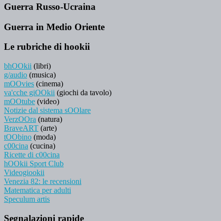
Guerra Russo-Ucraina
Guerra in Medio Oriente
Le rubriche di hookii
bhOOkii
(libri)
g/audio
(musica)
mOOvies
(cinema)
va'cche giOOkii
(giochi da tavolo)
mOOtube
(video)
Notizie dal sistema sOOlare
VerzOOra
(natura)
BraveART
(arte)
tOObino
(moda)
c00cina
(cucina)
Ricette di c00cina
hOOkii Sport Club
Videogiookii
Venezia 82: le recensioni
Matematica per adulti
Speculum artis
Segnalazioni rapide