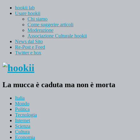
hookii lab
Usare hookii
Chi siamo
Come suggerire articoli
Moderazione
Associazione Culturale hookii
News dal Sito
Re-Post e Feed
Twitter e box
La mucca è caduta ma non è morta
Italia
Mondo
Politica
Tecnologia
Internet
Scienza
Cultura
Economia