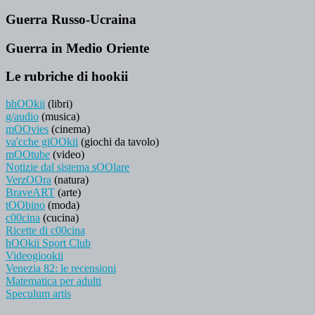
Guerra Russo-Ucraina
Guerra in Medio Oriente
Le rubriche di hookii
bhOOkii
(libri)
g/audio
(musica)
mOOvies
(cinema)
va'cche giOOkii
(giochi da tavolo)
mOOtube
(video)
Notizie dal sistema sOOlare
VerzOOra
(natura)
BraveART
(arte)
tOObino
(moda)
c00cina
(cucina)
Ricette di c00cina
hOOkii Sport Club
Videogiookii
Venezia 82: le recensioni
Matematica per adulti
Speculum artis