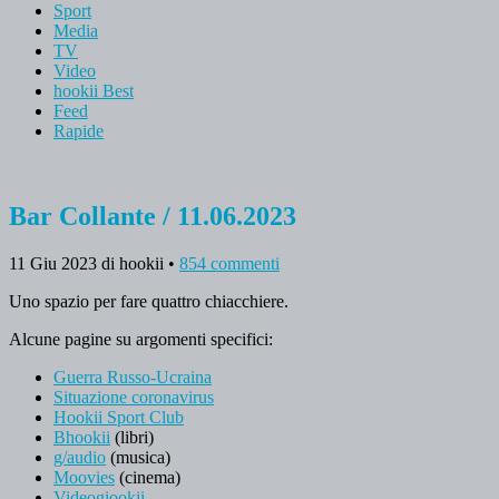
Sport
Media
TV
Video
hookii Best
Feed
Rapide
Bar Collante / 11.06.2023
11 Giu 2023
di hookii
•
854 commenti
Uno spazio per fare quattro chiacchiere.
Alcune pagine su argomenti specifici:
Guerra Russo-Ucraina
Situazione coronavirus
Hookii Sport Club
Bhookii
(libri)
g/audio
(musica)
Moovies
(cinema)
Videogiookii