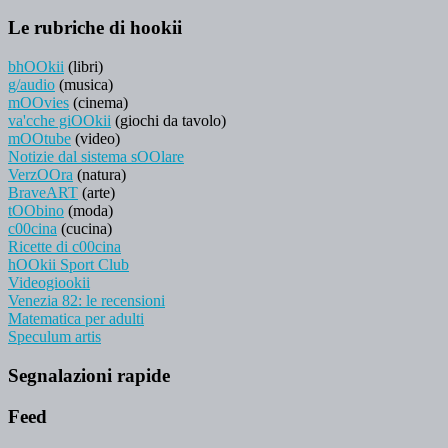
Le rubriche di hookii
bhOOkii
(libri)
g/audio
(musica)
mOOvies
(cinema)
va'cche giOOkii
(giochi da tavolo)
mOOtube
(video)
Notizie dal sistema sOOlare
VerzOOra
(natura)
BraveART
(arte)
tOObino
(moda)
c00cina
(cucina)
Ricette di c00cina
hOOkii Sport Club
Videogiookii
Venezia 82: le recensioni
Matematica per adulti
Speculum artis
Segnalazioni rapide
Feed