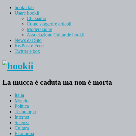
hookii lab
Usare hookii
Chi siamo
Come suggerire articoli
Moderazione
Associazione Culturale hookii
News dal Sito
Re-Post e Feed
Twitter e box
La mucca è caduta ma non è morta
Italia
Mondo
Politica
Tecnologia
Internet
Scienza
Cultura
Economia