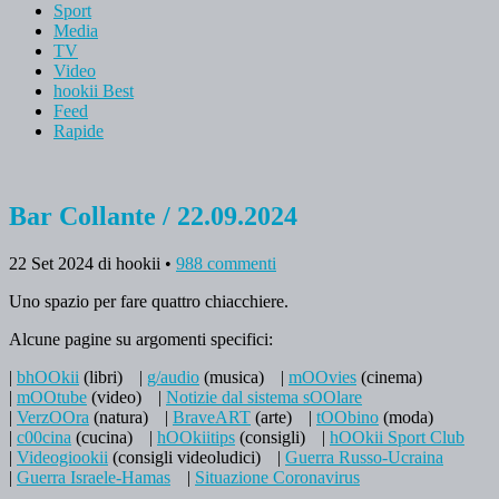
Sport
Media
TV
Video
hookii Best
Feed
Rapide
Bar Collante / 22.09.2024
22 Set 2024
di hookii
•
988 commenti
Uno spazio per fare quattro chiacchiere.
Alcune pagine su argomenti specifici:
|
bhOOkii
(libri)
|
g/audio
(musica)
|
mOOvies
(cinema)
|
mOOtube
(video)
|
Notizie dal sistema sOOlare
|
VerzOOra
(natura)
|
BraveART
(arte)
|
tOObino
(moda)
|
c00cina
(cucina)
|
hOOkiitips
(consigli)
|
hOOkii Sport Club
|
Videogiookii
(consigli videoludici)
|
Guerra Russo-Ucraina
|
Guerra Israele-Hamas
|
Situazione Coronavirus