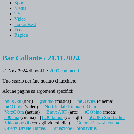
Sport
Media
TV
Video
hookii Best
Feed
Rapide
Bar Collante / 21.11.2024
21 Nov 2024
di hookii
•
2009 commenti
Uno spazio per fare quattro chiacchiere.
Alcune pagine su argomenti specifici:
|
bhOOkii
(libri)
|
g/audio
(musica)
|
mOOvies
(cinema)
|
mOOtube
(video)
|
Notizie dal sistema sOOlare
|
VerzOOra
(natura)
|
BraveART
(arte)
|
tOObino
(moda)
|
c00cina
(cucina)
|
hOOkiitips
(consigli)
|
hOOkii Sport Club
|
Videogiookii
(consigli videoludici)
|
Guerra Russo-Ucraina
|
Guerra Israele-Hamas
|
Situazione Coronavirus