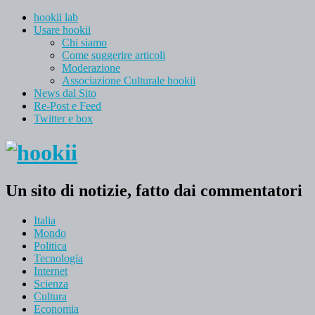
hookii lab
Usare hookii
Chi siamo
Come suggerire articoli
Moderazione
Associazione Culturale hookii
News dal Sito
Re-Post e Feed
Twitter e box
Un sito di notizie, fatto dai commentatori
Italia
Mondo
Politica
Tecnologia
Internet
Scienza
Cultura
Economia