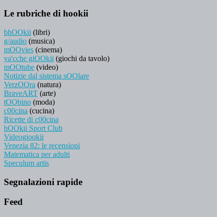
Le rubriche di hookii
bhOOkii
(libri)
g/audio
(musica)
mOOvies
(cinema)
va'cche giOOkii
(giochi da tavolo)
mOOtube
(video)
Notizie dal sistema sOOlare
VerzOOra
(natura)
BraveART
(arte)
tOObino
(moda)
c00cina
(cucina)
Ricette di c00cina
hOOkii Sport Club
Videogiookii
Venezia 82: le recensioni
Matematica per adulti
Speculum artis
Segnalazioni rapide
Feed