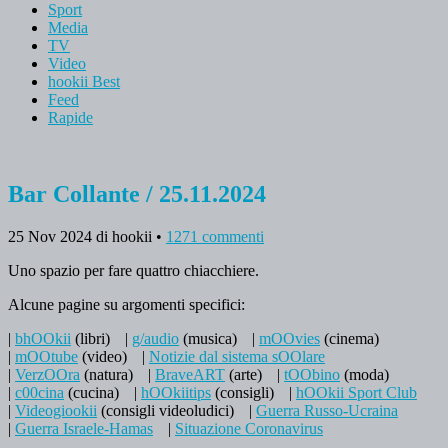
Sport
Media
TV
Video
hookii Best
Feed
Rapide
Bar Collante / 25.11.2024
25 Nov 2024
di hookii
•
1271 commenti
Uno spazio per fare quattro chiacchiere.
Alcune pagine su argomenti specifici:
|
bhOOkii
(libri)
|
g/audio
(musica)
|
mOOvies
(cinema)
|
mOOtube
(video)
|
Notizie dal sistema sOOlare
|
VerzOOra
(natura)
|
BraveART
(arte)
|
tOObino
(moda)
|
c00cina
(cucina)
|
hOOkiitips
(consigli)
|
hOOkii Sport Club
|
Videogiookii
(consigli videoludici)
|
Guerra Russo-Ucraina
|
Guerra Israele-Hamas
|
Situazione Coronavirus