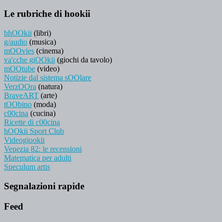
Le rubriche di hookii
bhOOkii
(libri)
g/audio
(musica)
mOOvies
(cinema)
va'cche giOOkii
(giochi da tavolo)
mOOtube
(video)
Notizie dal sistema sOOlare
VerzOOra
(natura)
BraveART
(arte)
tOObino
(moda)
c00cina
(cucina)
Ricette di c00cina
hOOkii Sport Club
Videogiookii
Venezia 82: le recensioni
Matematica per adulti
Speculum artis
Segnalazioni rapide
Feed