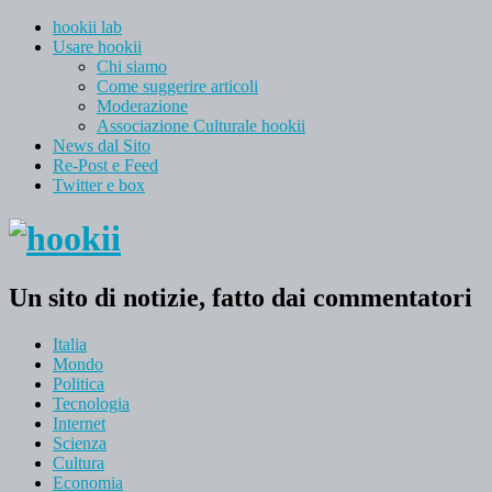
hookii lab
Usare hookii
Chi siamo
Come suggerire articoli
Moderazione
Associazione Culturale hookii
News dal Sito
Re-Post e Feed
Twitter e box
Un sito di notizie, fatto dai commentatori
Italia
Mondo
Politica
Tecnologia
Internet
Scienza
Cultura
Economia