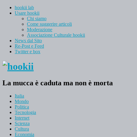
hookii lab
Usare hookii
Chi siamo
Come suggerire articoli
Moderazione
Associazione Culturale hookii
News dal Sito
Re-Post e Feed
Twitter e box
La mucca è caduta ma non è morta
Italia
Mondo
Politica
Tecnologia
Internet
Scienza
Cultura
Economia