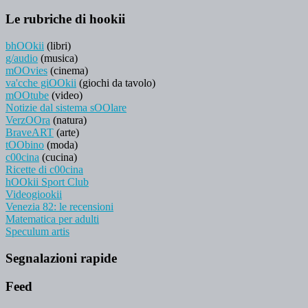
Le rubriche di hookii
bhOOkii
(libri)
g/audio
(musica)
mOOvies
(cinema)
va'cche giOOkii
(giochi da tavolo)
mOOtube
(video)
Notizie dal sistema sOOlare
VerzOOra
(natura)
BraveART
(arte)
tOObino
(moda)
c00cina
(cucina)
Ricette di c00cina
hOOkii Sport Club
Videogiookii
Venezia 82: le recensioni
Matematica per adulti
Speculum artis
Segnalazioni rapide
Feed