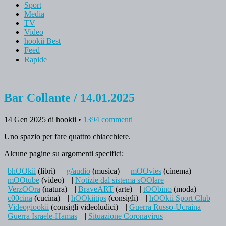
Sport
Media
TV
Video
hookii Best
Feed
Rapide
Bar Collante / 14.01.2025
14 Gen 2025
di hookii
•
1394 commenti
Uno spazio per fare quattro chiacchiere.
Alcune pagine su argomenti specifici:
|
bhOOkii
(libri)
|
g/audio
(musica)
|
mOOvies
(cinema)
|
mOOtube
(video)
|
Notizie dal sistema sOOlare
|
VerzOOra
(natura)
|
BraveART
(arte)
|
tOObino
(moda)
|
c00cina
(cucina)
|
hOOkiitips
(consigli)
|
hOOkii Sport Club
|
Videogiookii
(consigli videoludici)
|
Guerra Russo-Ucraina
|
Guerra Israele-Hamas
|
Situazione Coronavirus