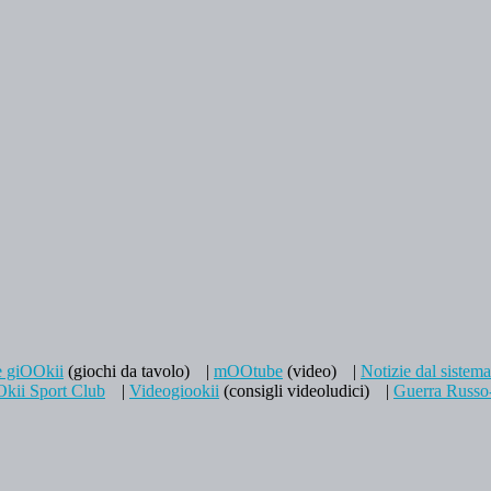
e giOOkii
(giochi da tavolo)
|
mOOtube
(video)
|
Notizie dal sistem
kii Sport Club
|
Videogiookii
(consigli videoludici)
|
Guerra Russo