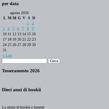
per data
agosto 2026
L
M
M
G
V
S
D
1
2
3
4
5
6
7
8
9
10
11
12
13
14
15
16
17
18
19
20
21
22
23
24
25
26
27
28
29
30
31
« Lug
Tesseramento 2026
Dieci anni di hookii
La storia di hookii a fumetti