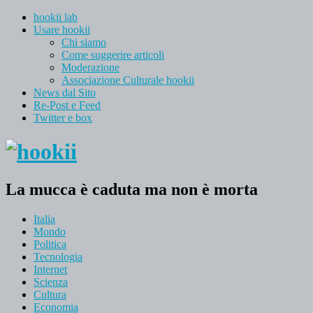
hookii lab
Usare hookii
Chi siamo
Come suggerire articoli
Moderazione
Associazione Culturale hookii
News dal Sito
Re-Post e Feed
Twitter e box
La mucca è caduta ma non è morta
Italia
Mondo
Politica
Tecnologia
Internet
Scienza
Cultura
Economia