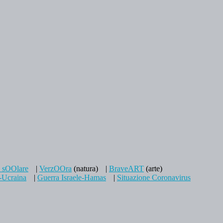
a sOOlare
|
VerzOOra
(natura)
|
BraveART
(arte)
-Ucraina
|
Guerra Israele-Hamas
|
Situazione Coronavirus