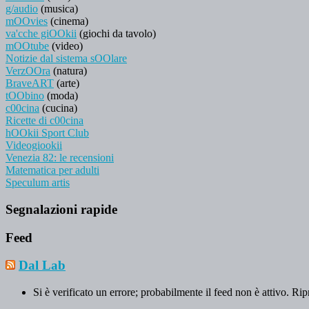
g/audio
(musica)
mOOvies
(cinema)
va'cche giOOkii
(giochi da tavolo)
mOOtube
(video)
Notizie dal sistema sOOlare
VerzOOra
(natura)
BraveART
(arte)
tOObino
(moda)
c00cina
(cucina)
Ricette di c00cina
hOOkii Sport Club
Videogiookii
Venezia 82: le recensioni
Matematica per adulti
Speculum artis
Segnalazioni rapide
Feed
Dal Lab
Si è verificato un errore; probabilmente il feed non è attivo. Rip