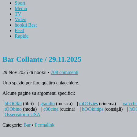
Sport
Media
TV
Video
hookii Best
Feed
Rapide
Bar Collante / 29.11.2025
29 Nov 2025
di hookii
•
708 commenti
Uno spazio per fare quattro chiacchiere.
Alcune pagine su argomenti specifici:
|
bhOOkii
(libri)
|
g/audio
(musica)
|
mOOvies
(cinema)
|
va’cch
|
tOObino
(moda)
|
c00cina
(cucina)
|
hOOkiitips
(consigli)
|
hOO
|
Osservatorio USA
Categorie:
Bar
•
Permalink